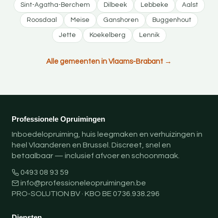
Sint-Agatha-Berchem
Dilbeek
Lebbeke
Aalst
Roosdaal
Meise
Ganshoren
Buggenhout
Jette
Koekelberg
Lennik
Alle gemeenten in Vlaams-Brabant →
Professionele Opruimingen
Inboedelopruiming, huis leegmaken en verhuizingen in
heel Vlaanderen en Brussel. Discreet, snel en
betaalbaar — inclusief afvoer en schoonmaak.
0493 08 93 59
info@professioneleopruimingen.be
PRO-SOLUTION BV · KBO BE 0736.938.296
Diensten