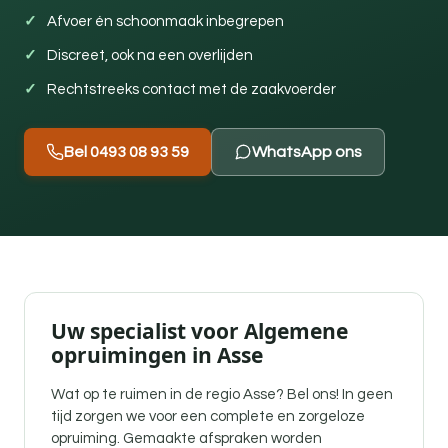
Afvoer én schoonmaak inbegrepen
Discreet, ook na een overlijden
Rechtstreeks contact met de zaakvoerder
Bel 0493 08 93 59
WhatsApp ons
Uw specialist voor Algemene
opruimingen in Asse
Wat op te ruimen in de regio Asse? Bel ons! In geen
tijd zorgen we voor een complete en zorgeloze
opruiming. Gemaakte afspraken worden