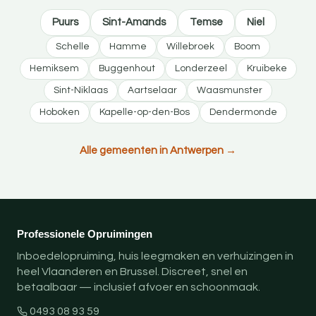
Puurs
Sint-Amands
Temse
Niel
Schelle
Hamme
Willebroek
Boom
Hemiksem
Buggenhout
Londerzeel
Kruibeke
Sint-Niklaas
Aartselaar
Waasmunster
Hoboken
Kapelle-op-den-Bos
Dendermonde
Alle gemeenten in Antwerpen →
Professionele Opruimingen
Inboedelopruiming, huis leegmaken en verhuizingen in
heel Vlaanderen en Brussel. Discreet, snel en
betaalbaar — inclusief afvoer en schoonmaak.
0493 08 93 59