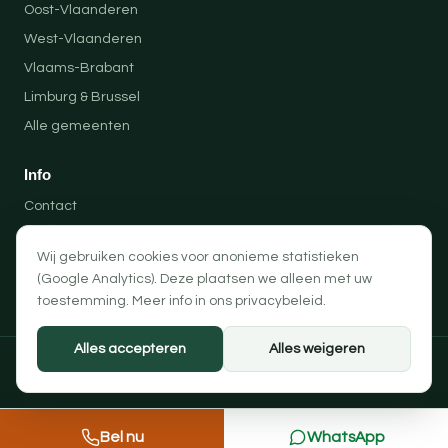
Oost-Vlaanderen
West-Vlaanderen
Vlaams-Brabant
Limburg & Brussel
Alle gemeenten
Info
Contact
Locaties
Wij gebruiken cookies voor anonieme statistieken
Privacybeleid
(Google Analytics). Deze plaatsen we alleen met uw
Algemene voorwaarden
toestemming. Meer info in ons
privacybeleid
.
Alles accepteren
Alles weigeren
© 2026 Professionele Opruimingen — PRO-SOLUTION BV
Privacybeleid
Algemene voorwaarden
Cookievoorkeuren
Bel nu
WhatsApp