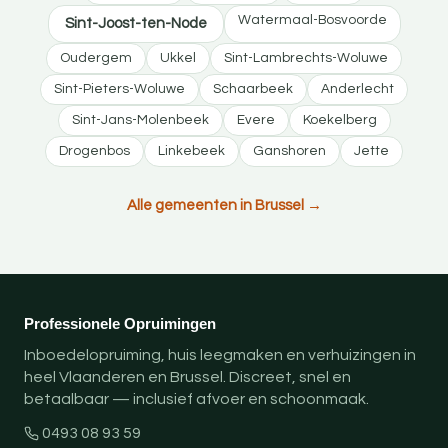
Watermaal-Bosvoorde
Sint-Joost-ten-Node
Oudergem
Ukkel
Sint-Lambrechts-Woluwe
Sint-Pieters-Woluwe
Schaarbeek
Anderlecht
Sint-Jans-Molenbeek
Evere
Koekelberg
Drogenbos
Linkebeek
Ganshoren
Jette
Alle gemeenten in Brussel →
Professionele Opruimingen
Inboedelopruiming, huis leegmaken en verhuizingen in
heel Vlaanderen en Brussel. Discreet, snel en
betaalbaar — inclusief afvoer en schoonmaak.
0493 08 93 59