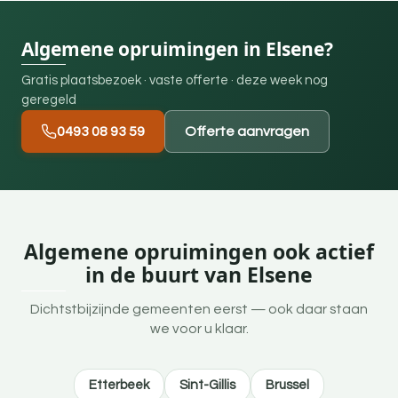
Algemene opruimingen in Elsene?
Gratis plaatsbezoek · vaste offerte · deze week nog
geregeld
0493 08 93 59
Offerte aanvragen
Algemene opruimingen ook actief
in de buurt van Elsene
Dichtstbijzijnde gemeenten eerst — ook daar staan
we voor u klaar.
Etterbeek
Sint-Gillis
Brussel