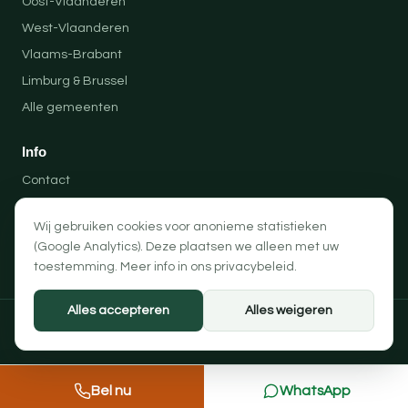
Oost-Vlaanderen
West-Vlaanderen
Vlaams-Brabant
Limburg & Brussel
Alle gemeenten
Info
Contact
Locaties
Wij gebruiken cookies voor anonieme statistieken
Privacybeleid
(Google Analytics). Deze plaatsen we alleen met uw
Algemene voorwaarden
toestemming. Meer info in ons
privacybeleid
.
Alles accepteren
Alles weigeren
© 2026 Professionele Opruimingen — PRO-SOLUTION BV
Privacybeleid
Algemene voorwaarden
Cookievoorkeuren
Bel nu
WhatsApp