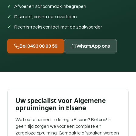
Afvoer én schoonmaak inbegrepen
Discreet, ook na een overlijden
Rechtstreeks contact met de zaakvoerder
Bel 0493 08 93 59
WhatsApp ons
Uw specialist voor Algemene
opruimingen in Elsene
Wat op te ruimen in de regio Elsene? Bel ons! In
geen tijd zorgen we voor een complete en
zorgeloze opruiming. Gemaakte afspraken worden