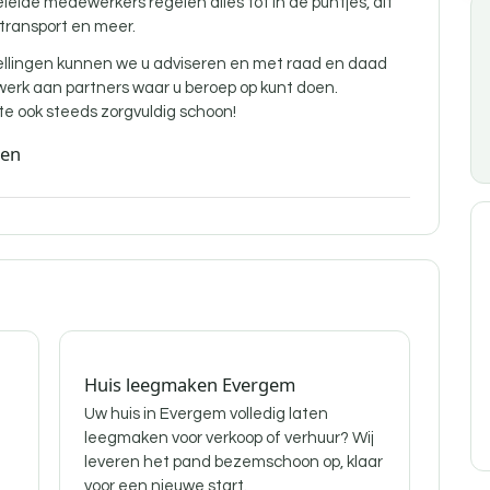
de medewerkers regelen alles tot in de puntjes, dit
 transport en meer.
ellingen kunnen we u adviseren en met raad en daad
twerk aan partners waar u beroep op kunt doen.
 ook steeds zorgvuldig schoon!
den
Huis leegmaken Evergem
Uw huis in Evergem volledig laten
leegmaken voor verkoop of verhuur? Wij
leveren het pand bezemschoon op, klaar
voor een nieuwe start.