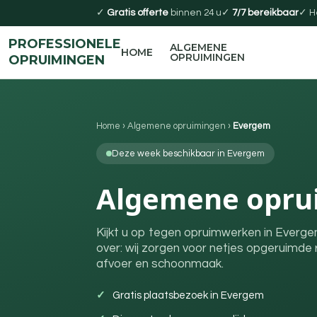
✓
Gratis offerte
binnen 24 u
✓
7/7 bereikbaar
✓ H
PROFESSIONELE
ALGEMENE
HOME
OPRUIMINGEN
OPRUIMINGEN
Home
›
Algemene opruimingen
›
Evergem
Deze week beschikbaar in Evergem
Algemene opru
Kijkt u op tegen opruimwerken in Everge
over: wij zorgen voor netjes opgeruimde r
afvoer en schoonmaak.
Gratis plaatsbezoek in Evergem