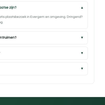
aatse zijn?
gratis plaatsbezoek in Evergem en omgeving. Dringend?
og.
ontruimen?
?