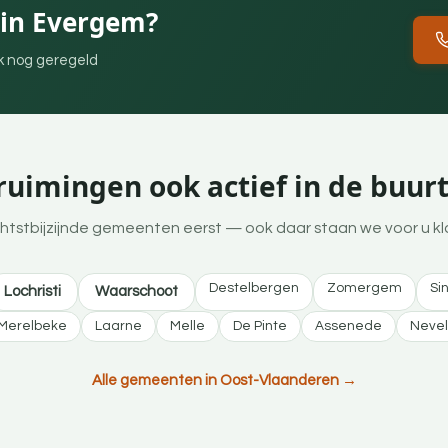
in Evergem?
ek nog geregeld
uimingen ook actief in de buur
htstbijzijnde gemeenten eerst — ook daar staan we voor u kl
Destelbergen
Zomergem
Si
Lochristi
Waarschoot
Merelbeke
Laarne
Melle
De Pinte
Assenede
Neve
Alle gemeenten in Oost-Vlaanderen →