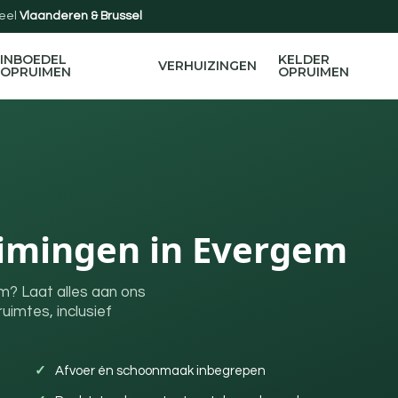
eel
Vlaanderen & Brussel
INBOEDEL
KELDER
VERHUIZINGEN
OPRUIMEN
OPRUIMEN
imingen in Evergem
m? Laat alles aan ons
uimtes, inclusief
Afvoer én schoonmaak inbegrepen