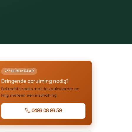
7/7 BEREIKBAAR
Dringende opruiming nodig?
Bel rechtstreeks met de zaakvoerder en
krijg meteen een inschatting.
0493 08 93 59