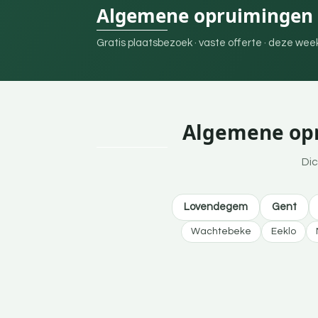
Algemene opruimingen 
Gratis plaatsbezoek · vaste offerte · deze we
Algemene opr
Dic
Lovendegem
Gent
Wachtebeke
Eeklo