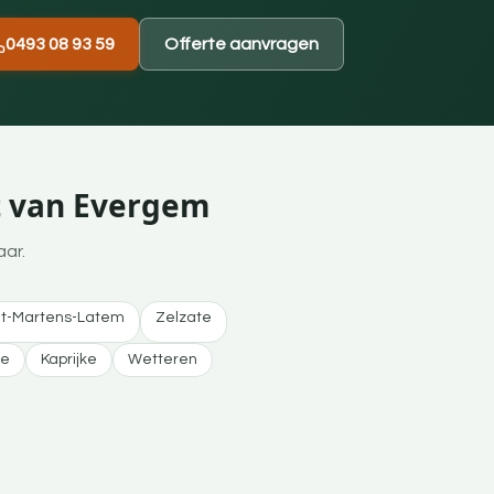
0493 08 93 59
Offerte aanvragen
t van Evergem
aar.
nt-Martens-Latem
Zelzate
le
Kaprijke
Wetteren