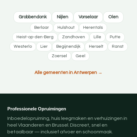
Grobbendonk
Nijlen
Vorselaar
Olen
Berlaar
Hulshout
Herentals
Heist-op-den-Berg
Zandhoven
Lille
Putte
Westerlo
Lier
Begijnendijk
Herselt
Ranst
Zoersel
Geel
Alle gemeenten in Antwerpen →
Professionele Opruimingen
Inboedelopruiming, huis leegmaken en verhuizingen in
heel Vlaanderen en Brussel. Discreet, snel en
betaalbaar — inclusief afvoer en schoonmaak.