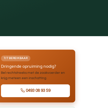
7/7 BEREIKBAAR
Dringende opruiming nodig?
Bel rechtstreeks met de zaakvoerder en
krijg meteen een inschatting.
0493 08 93 59