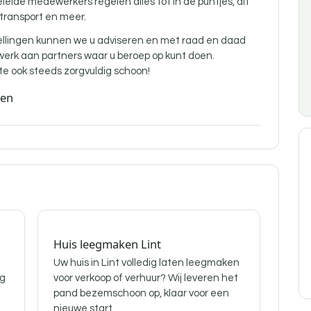
de medewerkers regelen alles tot in de puntjes, dit
 transport en meer.
ellingen kunnen we u adviseren en met raad en daad
twerk aan partners waar u beroep op kunt doen.
 ook steeds zorgvuldig schoon!
den
Huis leegmaken Lint
Uw huis in Lint volledig laten leegmaken
ig
voor verkoop of verhuur? Wij leveren het
pand bezemschoon op, klaar voor een
nieuwe start.