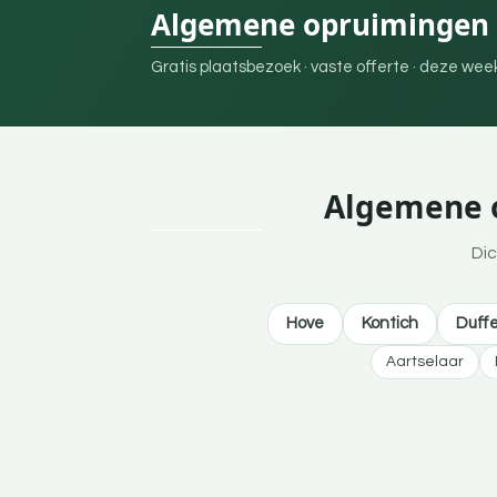
Algemene opruimingen i
Gratis plaatsbezoek · vaste offerte · deze we
Algemene o
Dic
Hove
Kontich
Duffe
Aartselaar