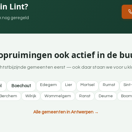
n Lint?
ek nog geregeld
pruimingen ook actief in de buu
htstbijzijnde gemeenten eerst — ook daar staan we voor u kl
Edegem
Lier
Mortsel
Rumst
Sint
l
Boechout
Berchem
Wilrijk
Wommelgem
Ranst
Deurne
Boom
Alle gemeenten in Antwerpen →