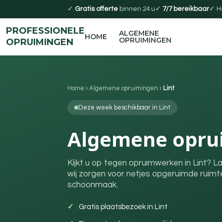
✓
Gratis offerte
binnen 24 u
✓
7/7 bereikbaar
✓ H
PROFESSIONELE
ALGEMENE
HOME
OPRUIMINGEN
OPRUIMINGEN
Home
›
Algemene opruimingen
›
Lint
Deze week beschikbaar in Lint
Algemene oprui
Kijkt u op tegen opruimwerken in Lint? La
wij zorgen voor netjes opgeruimde ruimte
schoonmaak.
Gratis plaatsbezoek in Lint