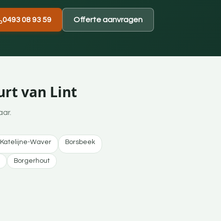
0493 08 93 59
Offerte aanvragen
rt van Lint
aar.
-Katelijne-Waver
Borsbeek
Borgerhout