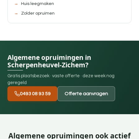
Huis leegmaken
Zolder opruimen
Algemene opruimingen in
Scherpenheuvel-Zichem?
Gratis plaatsbezoek · vaste offerte · deze week nog
geregeld
0493 08 93 59
Offerte aanvragen
Algemene opruimingen ook actief