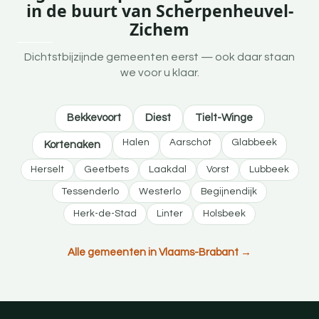
in de buurt van Scherpenheuvel-
Zichem
Dichtstbijzijnde gemeenten eerst — ook daar staan
we voor u klaar.
Bekkevoort
Diest
Tielt-Winge
Halen
Aarschot
Glabbeek
Kortenaken
Herselt
Geetbets
Laakdal
Vorst
Lubbeek
Tessenderlo
Westerlo
Begijnendijk
Herk-de-Stad
Linter
Holsbeek
Alle gemeenten in Vlaams-Brabant →