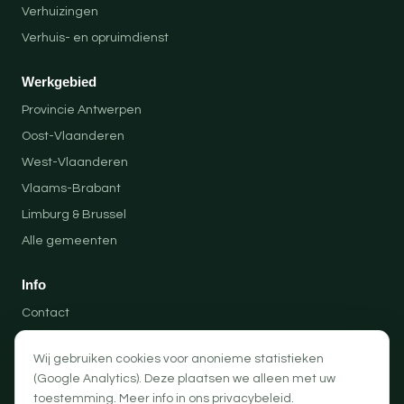
Verhuizingen
Verhuis- en opruimdienst
Werkgebied
Provincie Antwerpen
Oost-Vlaanderen
West-Vlaanderen
Vlaams-Brabant
Limburg & Brussel
Alle gemeenten
Info
Contact
Locaties
Wij gebruiken cookies voor anonieme statistieken
Privacybeleid
(Google Analytics). Deze plaatsen we alleen met uw
Algemene voorwaarden
toestemming. Meer info in ons
privacybeleid
.