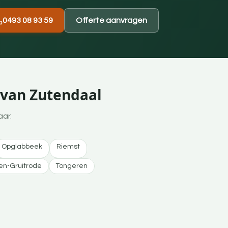
0493 08 93 59
Offerte aanvragen
 van Zutendaal
aar.
Opglabbeek
Riemst
n-Gruitrode
Tongeren