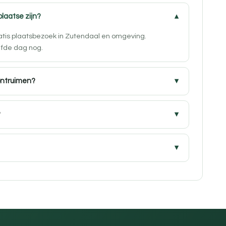
plaatse zijn?
ratis plaatsbezoek in Zutendaal en omgeving.
lfde dag nog.
ontruimen?
?