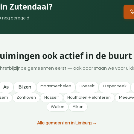
in Zutendaal?
ek nog geregeld
imingen ook actief in de buurt
htstbijzijnde gemeenten eerst — ook daar staan we voor u kl
Maasmechelen
Hoeselt
Diepenbeek
As
Bilzen
ssem
Zonhoven
Hasselt
Houthalen-Helchteren
Meeuwe
Wellen
Alken
Alle gemeenten in Limburg →