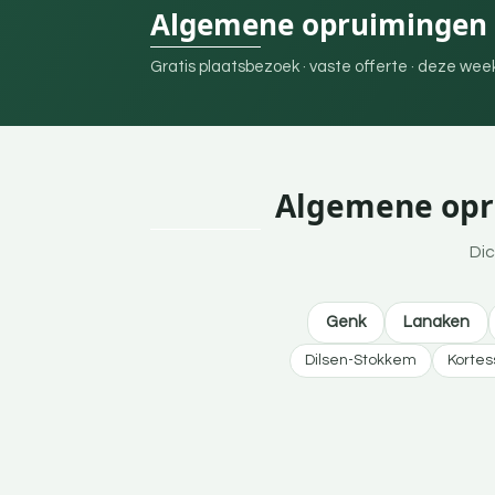
Algemene opruimingen 
Gratis plaatsbezoek · vaste offerte · deze we
Algemene opru
Dic
Genk
Lanaken
Dilsen-Stokkem
Korte