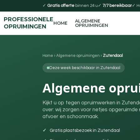
✓
Gratis offerte
binnen 24 u
✓
7/7 bereikbaar
✓ H
PROFESSIONELE
ALGEMENE
HOME
OPRUIMINGEN
OPRUIMINGEN
Home
›
Algemene opruimingen
›
Zutendaal
Deze week beschikbaar in Zutendaal
Algemene oprui
Kijkt u op tegen opruimwerken in Zutend
over: wij zorgen voor netjes opgeruimde r
afvoer en schoonmaak.
Gratis plaatsbezoek in Zutendaal