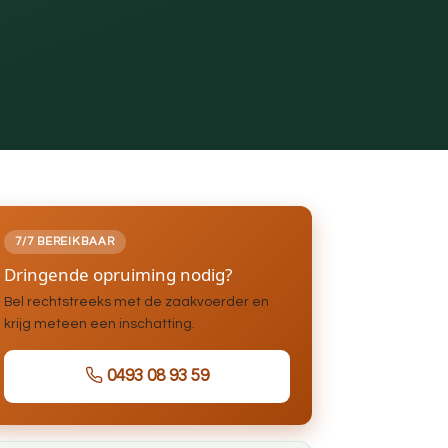
7/7 BEREIKBAAR
Dringende opruiming nodig?
Bel rechtstreeks met de zaakvoerder en
krijg meteen een inschatting.
0493 08 93 59