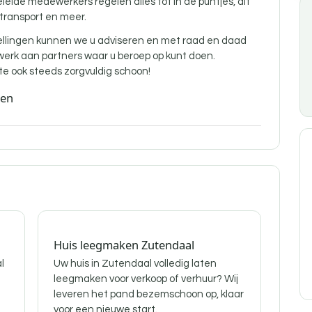
de medewerkers regelen alles tot in de puntjes, dit
 transport en meer.
ellingen kunnen we u adviseren en met raad en daad
twerk aan partners waar u beroep op kunt doen.
 ook steeds zorgvuldig schoon!
den
Huis leegmaken Zutendaal
l
Uw huis in Zutendaal volledig laten
leegmaken voor verkoop of verhuur? Wij
leveren het pand bezemschoon op, klaar
voor een nieuwe start.