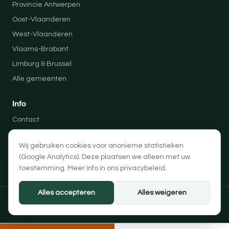
Provincie Antwerpen
Oost-Vlaanderen
West-Vlaanderen
Vlaams-Brabant
Limburg & Brussel
Alle gemeenten
Info
Contact
Locaties
Wij gebruiken cookies voor anonieme statistieken
Privacybeleid
(Google Analytics). Deze plaatsen we alleen met uw
Algemene voorwaarden
toestemming. Meer info in ons
privacybeleid
.
Alles accepteren
Alles weigeren
© 2026 Professionele Opruimingen — PRO-SOLUTION BV
Privacybeleid
Algemene voorwaarden
Cookievoorkeuren