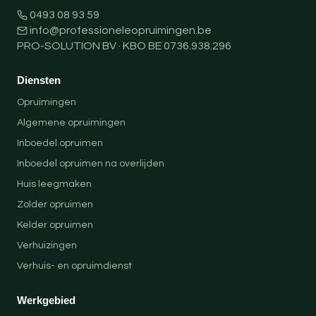
0493 08 93 59
info@professioneleopruimingen.be
PRO-SOLUTION BV · KBO BE 0736.938.296
Diensten
Opruimingen
Algemene opruimingen
Inboedel opruimen
Inboedel opruimen na overlijden
Huis leegmaken
Zolder opruimen
Kelder opruimen
Verhuizingen
Verhuis- en opruimdienst
Werkgebied