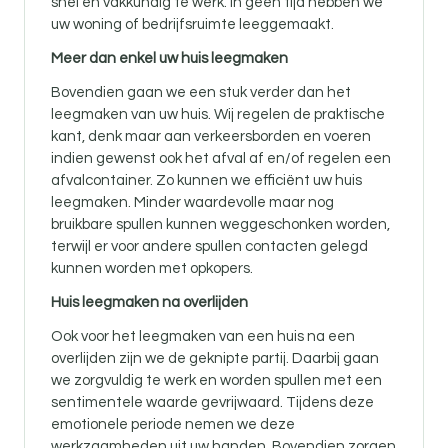
snel en vakkundig te werk. In geen tijd hebben we
uw woning of bedrijfsruimte leeggemaakt.
Meer dan enkel uw huis leegmaken
Bovendien gaan we een stuk verder dan het
leegmaken van uw huis. Wij regelen de praktische
kant, denk maar aan verkeersborden en voeren
indien gewenst ook het afval af en/of regelen een
afvalcontainer. Zo kunnen we efficiënt uw huis
leegmaken. Minder waardevolle maar nog
bruikbare spullen kunnen weggeschonken worden,
terwijl er voor andere spullen contacten gelegd
kunnen worden met opkopers.
Huis leegmaken na overlijden
Ook voor
het leegmaken van een huis na een
overlijden zijn
we de geknipte partij. Daarbij gaan
we zorgvuldig te werk en worden spullen met een
sentimentele waarde gevrijwaard. Tijdens deze
emotionele periode nemen we deze
werkzaamheden uit uw handen. Bovendien zorgen