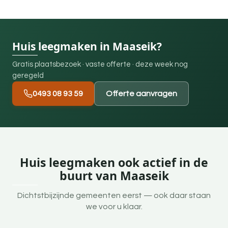
Huis leegmaken in Maaseik?
Gratis plaatsbezoek · vaste offerte · deze week nog
geregeld
0493 08 93 59
Offerte aanvragen
Huis leegmaken ook actief in de
buurt van Maaseik
Dichtstbijzijnde gemeenten eerst — ook daar staan
we voor u klaar.