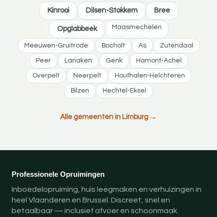
Kinrooi
Dilsen-Stokkem
Bree
Maasmechelen
Opglabbeek
Meeuwen-Gruitrode
Bocholt
As
Zutendaal
Peer
Lanaken
Genk
Hamont-Achel
Overpelt
Neerpelt
Houthalen-Helchteren
Bilzen
Hechtel-Eksel
Alle gemeenten in Limburg →
Professionele Opruimingen
Inboedelopruiming, huis leegmaken en verhuizingen in
heel Vlaanderen en Brussel. Discreet, snel en
betaalbaar — inclusief afvoer en schoonmaak.