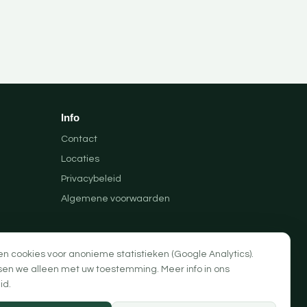
Info
Contact
Locaties
Privacybeleid
Algemene voorwaarden
en cookies voor anonieme statistieken (Google Analytics).
sen we alleen met uw toestemming. Meer info in ons
id
.