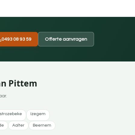
0493 08 93 59
Offerte aanvragen
an Pittem
aar.
strozebeke
Izegem
de
Aalter
Beernem