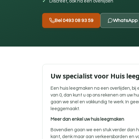
Discreet, ook na een overlijden
Bel 0493 08 93 59
WhatsApp 
Uw specialist voor Huis le
Een
huis leegmaken na een overlijden
, bi
van 0, dan kunt u op ons rekenen om uw hu
gaan we snel en vakkundig te werk. In gee
leeggemaakt.
Meer dan enkel uw huis leegmaken
Bovendien gaan we een stuk verder dan he
kant, denk maar aan verkeersborden en vo