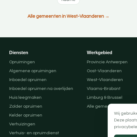
Alle gemeenten in West-Vlaanderen →
Diensten
Werkgebied
Opruimingen
Provincie Antwerpen
Algemene opruimingen
Oost-Vlaanderen
Inboedel opruimen
West-Vlaanderen
Inboedel opruimen na overlijden
Vlaams-Brabant
Huis leegmaken
Limburg & Brussel
Zolder opruimen
Alle gemeenten
Wij gebruik
Kelder opruimen
Deze plaat
Verhuizingen
privacybele
Verhuis- en opruimdienst