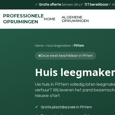
✓
Gratis offerte
binnen 24 u
✓
7/7 bereikbaar
✓ H
PROFESSIONELE
ALGEMENE
HOME
OPRUIMINGEN
OPRUIMINGEN
Home
›
Huis leegmaken
›
Pittem
Deze week beschikbaar in Pittem
Huis leegmaken
Uw huis in Pittem volledig laten leegmak
verhuur? Wij leveren het pand bezemscho
nieuwe start.
Gratis plaatsbezoek in Pittem