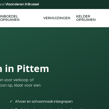
eel
Vlaanderen & Brussel
INBOEDEL
KELDER
VERHUIZINGEN
OPRUIMEN
OPRUIMEN
 in Pittem
en voor verkoop of
on op, klaar voor een
Afvoer én schoonmaak inbegrepen