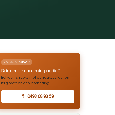
7/7 BEREIKBAAR
Dringende opruiming nodig?
Bel rechtstreeks met de zaakvoerder en
krijg meteen een inschatting.
0493 08 93 59