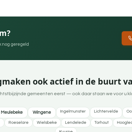
em?
ek nog geregeld
gmaken ook actief in de buurt v
htstbijzijnde gemeenten eerst — ook daar staan we voor u kl
Ingelmunster
Lichtervelde
Oo
Meulebeke
Wingene
e
Roeselare
Wielsbeke
Lendelede
Torhout
Hoogle
Kuurne