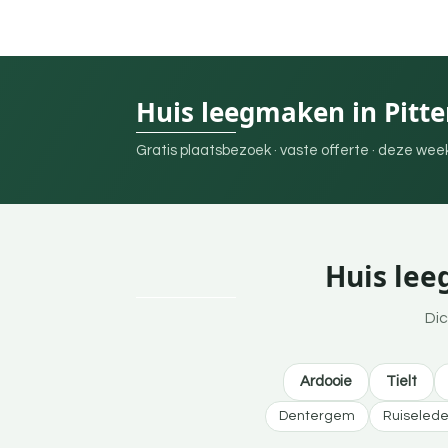
Huis leegmaken in Pitt
Gratis plaatsbezoek · vaste offerte · deze we
Huis lee
Dic
Ardooie
Tielt
Dentergem
Ruiseled