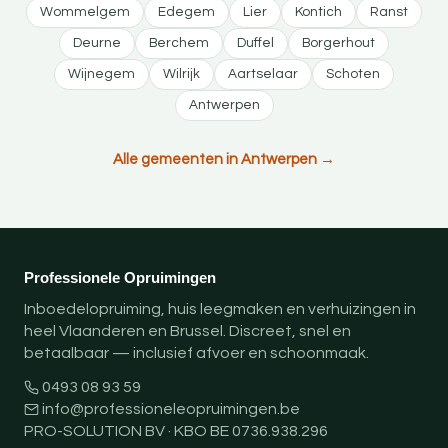
Wommelgem
Edegem
Lier
Kontich
Ranst
Deurne
Berchem
Duffel
Borgerhout
Wijnegem
Wilrijk
Aartselaar
Schoten
Antwerpen
Alle gemeenten in Antwerpen →
Professionele Opruimingen
Inboedelopruiming, huis leegmaken en verhuizingen in
heel Vlaanderen en Brussel. Discreet, snel en
betaalbaar — inclusief afvoer en schoonmaak.
0493 08 93 59
info@professioneleopruimingen.be
PRO-SOLUTION BV · KBO BE 0736.938.296