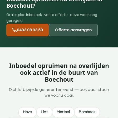
Boechout?
Gratis plaatsbezoek · vaste offerte · deze week nog
geregeld
0493 08 93 59
Offerte aanvragen
Inboedel opruimen na overlijden
ook actief in de buurt van
Boechout
Dichtstbijzijnde gemeenten eerst — ook daar staan
we voor u klaar.
Hove
Lint
Mortsel
Borsbeek