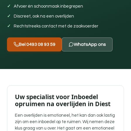
Afvoer én schoonmaak inbegrepen
Discreet, ook na een overlijden
Rechtstreeks contact met de zaakvoerder
Bel 0493 08 93 59
WhatsApp ons
Uw specialist voor Inboedel
opruimen na overlijden in Diest
Een overlijden is emotioneel, het kan dan ook lastig
zijn om een inboedel op te ruimen. Wij nemen deze
klus graag van u over. Het gaat om een emotioneel