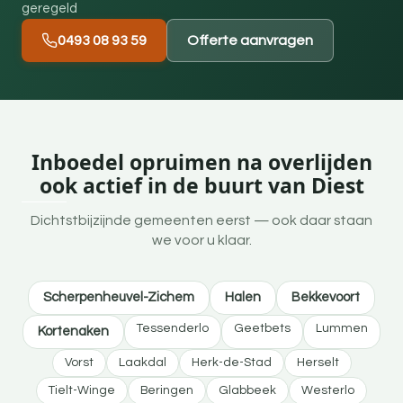
geregeld
0493 08 93 59
Offerte aanvragen
Inboedel opruimen na overlijden
ook actief in de buurt van Diest
Dichtstbijzijnde gemeenten eerst — ook daar staan
we voor u klaar.
Scherpenheuvel-Zichem
Halen
Bekkevoort
Tessenderlo
Geetbets
Lummen
Kortenaken
Vorst
Laakdal
Herk-de-Stad
Herselt
Tielt-Winge
Beringen
Glabbeek
Westerlo