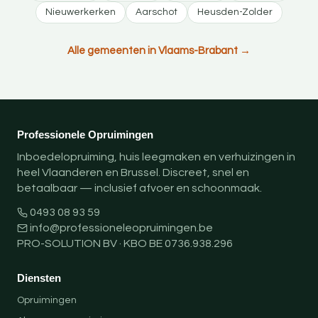
Nieuwerkerken
Aarschot
Heusden-Zolder
Alle gemeenten in Vlaams-Brabant →
Professionele Opruimingen
Inboedelopruiming, huis leegmaken en verhuizingen in
heel Vlaanderen en Brussel. Discreet, snel en
betaalbaar — inclusief afvoer en schoonmaak.
0493 08 93 59
info@professioneleopruimingen.be
PRO-SOLUTION BV · KBO BE 0736.938.296
Diensten
Opruimingen