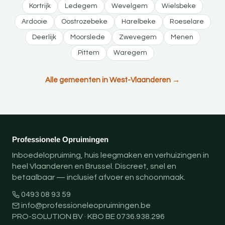
Kortrijk
Ledegem
Wevelgem
Wielsbeke
Ardooie
Oostrozebeke
Harelbeke
Roeselare
Deerlijk
Moorslede
Zwevegem
Menen
Pittem
Waregem
Alle gemeenten in West-Vlaanderen →
Professionele Opruimingen
Inboedelopruiming, huis leegmaken en verhuizingen in
heel Vlaanderen en Brussel. Discreet, snel en
betaalbaar — inclusief afvoer en schoonmaak.
0493 08 93 59
info@professioneleopruimingen.be
PRO-SOLUTION BV · KBO BE 0736.938.296