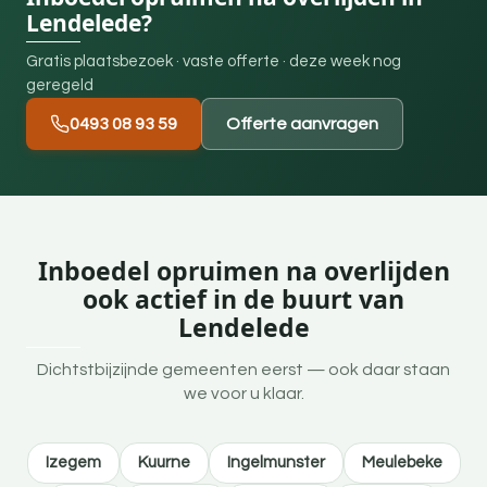
Lendelede?
Gratis plaatsbezoek · vaste offerte · deze week nog
geregeld
0493 08 93 59
Offerte aanvragen
Inboedel opruimen na overlijden
ook actief in de buurt van
Lendelede
Dichtstbijzijnde gemeenten eerst — ook daar staan
we voor u klaar.
Izegem
Kuurne
Ingelmunster
Meulebeke