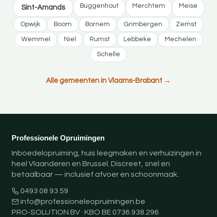
Buggenhout
Merchtem
Meise
Sint-Amands
Opwijk
Boom
Bornem
Grimbergen
Zemst
Wemmel
Niel
Rumst
Lebbeke
Mechelen
Schelle
Alle gemeenten in Vlaams-Brabant →
Professionele Opruimingen
Inboedelopruiming, huis leegmaken en verhuizingen in
heel Vlaanderen en Brussel. Discreet, snel en
betaalbaar — inclusief afvoer en schoonmaak.
0493 08 93 59
info@professioneleopruimingen.be
PRO-SOLUTION BV · KBO BE 0736.938.296