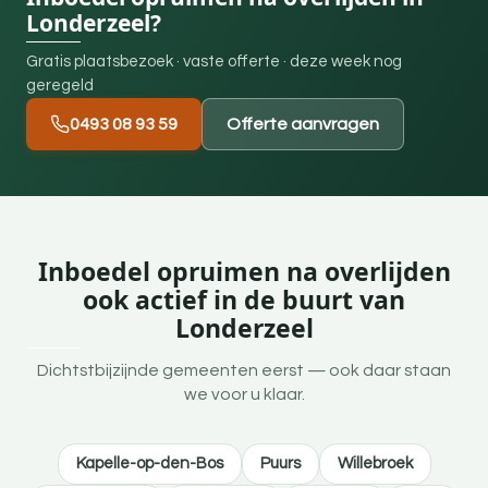
Londerzeel?
Gratis plaatsbezoek · vaste offerte · deze week nog
geregeld
0493 08 93 59
Offerte aanvragen
Inboedel opruimen na overlijden
ook actief in de buurt van
Londerzeel
Dichtstbijzijnde gemeenten eerst — ook daar staan
we voor u klaar.
Kapelle-op-den-Bos
Puurs
Willebroek