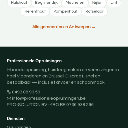
Hulshout
Begijnendijk
Mechelen
Nijlen
Lint
Herenthout
Kampenhout
Rotselaar
Alle gemeenten in Antwerpen →
Professionele Opruimingen
Inboedelopruiming, huis leegmaken en verhuizingen in
heel Vlaanderen en Brussel. Discreet, snel en
betaalbaar — inclusief afvoer en schoonmaak.
0493 08 93 59
info@professioneleopruimingen.be
PRO-SOLUTION BV · KBO BE 0736.938.296
Diensten
Opruimingen