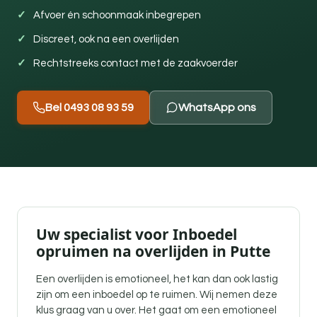
Afvoer én schoonmaak inbegrepen
Discreet, ook na een overlijden
Rechtstreeks contact met de zaakvoerder
Bel 0493 08 93 59
WhatsApp ons
Uw specialist voor Inboedel
opruimen na overlijden in Putte
Een overlijden is emotioneel, het kan dan ook lastig
zijn om een inboedel op te ruimen. Wij nemen deze
klus graag van u over. Het gaat om een emotioneel