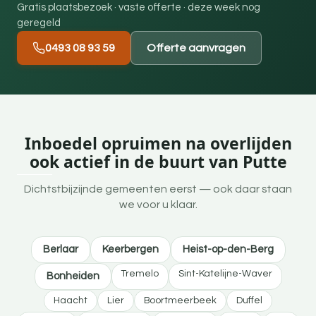
Gratis plaatsbezoek · vaste offerte · deze week nog
geregeld
0493 08 93 59
Offerte aanvragen
Inboedel opruimen na overlijden
ook actief in de buurt van Putte
Dichtstbijzijnde gemeenten eerst — ook daar staan
we voor u klaar.
Berlaar
Keerbergen
Heist-op-den-Berg
Tremelo
Sint-Katelijne-Waver
Bonheiden
Haacht
Lier
Boortmeerbeek
Duffel