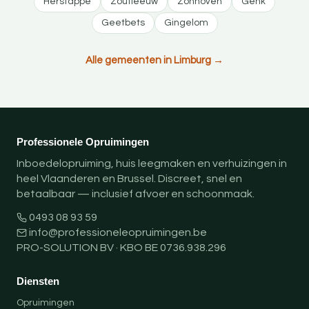
Herstappe
Zoutleeuw
Zonhoven
Genk
Geetbets
Gingelom
Alle gemeenten in Limburg →
Professionele Opruimingen
Inboedelopruiming, huis leegmaken en verhuizingen in
heel Vlaanderen en Brussel. Discreet, snel en
betaalbaar — inclusief afvoer en schoonmaak.
0493 08 93 59
info@professioneleopruimingen.be
PRO-SOLUTION BV · KBO BE 0736.938.296
Diensten
Opruimingen