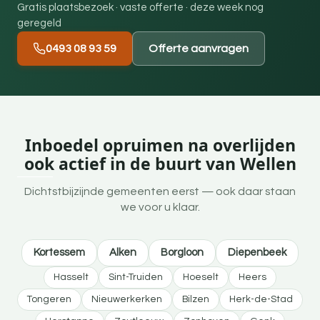
Gratis plaatsbezoek · vaste offerte · deze week nog
geregeld
0493 08 93 59
Offerte aanvragen
Inboedel opruimen na overlijden
ook actief in de buurt van Wellen
Dichtstbijzijnde gemeenten eerst — ook daar staan
we voor u klaar.
Kortessem
Alken
Borgloon
Diepenbeek
Hasselt
Sint-Truiden
Hoeselt
Heers
Tongeren
Nieuwerkerken
Bilzen
Herk-de-Stad