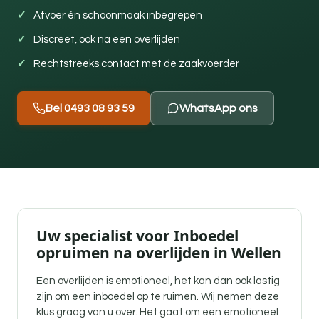
Afvoer én schoonmaak inbegrepen
Discreet, ook na een overlijden
Rechtstreeks contact met de zaakvoerder
Bel 0493 08 93 59
WhatsApp ons
Uw specialist voor Inboedel
opruimen na overlijden in Wellen
Een overlijden is emotioneel, het kan dan ook lastig
zijn om een inboedel op te ruimen. Wij nemen deze
klus graag van u over. Het gaat om een emotioneel