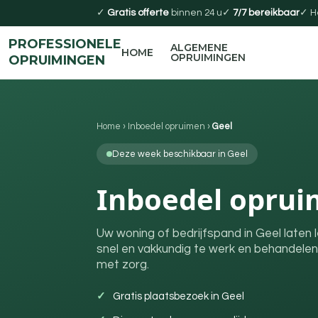
✓
Gratis offerte
binnen 24 u
✓
7/7 bereikbaar
✓ H
PROFESSIONELE
ALGEMENE
HOME
OPRUIMINGEN
OPRUIMINGEN
Home
›
Inboedel opruimen
›
Geel
Deze week beschikbaar in Geel
Inboedel oprui
Uw woning of bedrijfspand in Geel laten
snel en vakkundig te werk en behandelen
met zorg.
Gratis plaatsbezoek in Geel