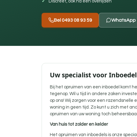
Discreet, ook na een overlijden
Bel 0493 08 93 59
WhatsApp 
Uw specialist voor Inboede
Bij het opruimen van een inboedel komt he
tegenop. Wil u tijd in andere zaken inves
op ons! Wij zorgen voor een razendsnelle 
woning in geen tijd. Zo kunt u zich met a
opruimen van uw woning toch beheersbaar
Van huis tot zolder en kelder
Het opruimen van inboedels is onze specia