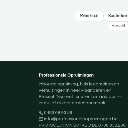
Meerhout
Kasterlee
Herselt
Professionele Opruimingen
Inboedelopruiming, huis leegmaken en
verhuizingen in heel Vlaanderen en
Brussel. Discreet, snel en betaalbaar —
inclusief afvoer en schoonmaak.
0493 08 93 59
info@professioneleopruimingen.be
PRO-SOLUTION BV · KBO BE 0736.938.296