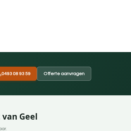
0493 08 93 59
Offerte aanvragen
 van Geel
aar.