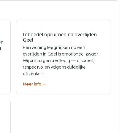
Inboedel opruimen na overlijden
Geel
en
Een woning leegmaken na een
t
overlijden in Geel is emotioneel zwaar.
Wij ontzorgen u volledig — discreet,
respectvol en volgens duidelijke
afspraken.
Meer info →
f