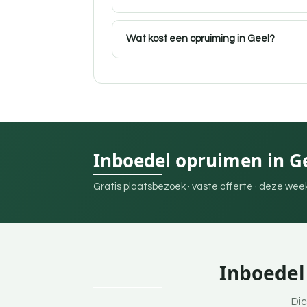
Wat kost een opruiming in Geel?
Inboedel opruimen in G
Gratis plaatsbezoek · vaste offerte · deze we
Inboedel
Dic