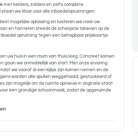
k met kelders,
zolders
en zelfs complete
l staan we klaar voor alle inboedelopruimingen.
best mogelijke oplossing en luisteren we naar uw
 aan en hanteren steeds de scherpste tarieven op de
nboedel opruiming tegen een behapbaar prijskaartje.
en uw huis in een mum van thuis leeg. Concreet komen
n gaan we onmiddellijk van start. Met onze ervaring
omdat we vooraf al een kijkje zijn komen nemen en de
gens worden alle spullen weggehaald, gestockeerd of
es zijn mogelijk om de ruimte opnieuw in originele staat
d voor een grondige schoonmaak, zodat de opgeruimde
den