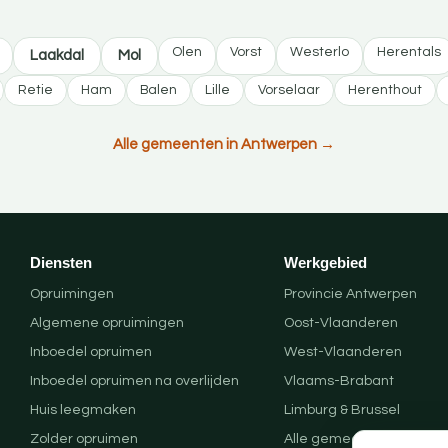
Olen
Vorst
Westerlo
Herentals
Laakdal
Mol
Retie
Ham
Balen
Lille
Vorselaar
Herenthout
Alle gemeenten in Antwerpen →
Diensten
Werkgebied
Opruimingen
Provincie Antwerpen
Algemene opruimingen
Oost-Vlaanderen
Inboedel opruimen
West-Vlaanderen
Inboedel opruimen na overlijden
Vlaams-Brabant
Huis leegmaken
Limburg & Brussel
Zolder opruimen
Alle gemeenten