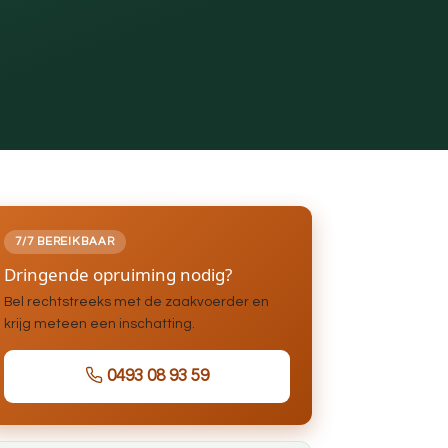
7/7 BEREIKBAAR
Dringende opruiming nodig?
Bel rechtstreeks met de zaakvoerder en
krijg meteen een inschatting.
0493 08 93 59