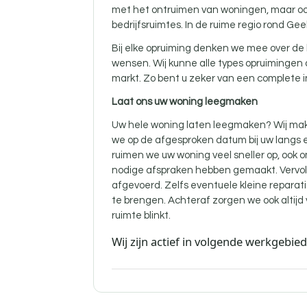
met het ontruimen van woningen, maar oo
bedrijfsruimtes. In de ruime regio rond Gee
Bij elke opruiming denken we mee over de 
wensen. Wij kunne alle types opruimingen
markt. Zo bent u zeker van een complete i
Laat ons uw woning leegmaken
Uw hele woning laten leegmaken? Wij mak
we op de afgesproken datum bij uw langs e
ruimen we uw woning veel sneller op, ook 
nodige afspraken hebben gemaakt. Vervol
afgevoerd. Zelfs eventuele kleine reparati
te brengen. Achteraf zorgen we ook altij
ruimte blinkt.
Wij zijn actief in volgende werkgebie