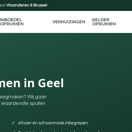
eel
Vlaanderen & Brussel
INBOEDEL
KELDER
VERHUIZINGEN
OPRUIMEN
OPRUIMEN
men in Geel
 leegmaken? Wij gaan
 waardevolle spullen
Afvoer én schoonmaak inbegrepen