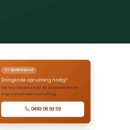
7/7 BEREIKBAAR
Dringende opruiming nodig?
Bel rechtstreeks met de zaakvoerder en
krijg meteen een inschatting.
0493 08 93 59