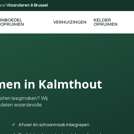
eel
Vlaanderen & Brussel
INBOEDEL
KELDER
VERHUIZINGEN
OPRUIMEN
OPRUIMEN
men in Kalmthout
laten leegmaken? Wij
ndelen waardevolle
Afvoer én schoonmaak inbegrepen