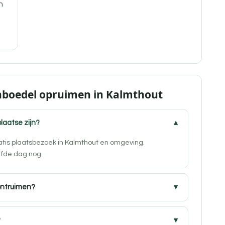
n
Inboedel opruimen in Kalmthout
plaatse zijn?
ratis plaatsbezoek in Kalmthout en omgeving.
lfde dag nog.
ontruimen?
?