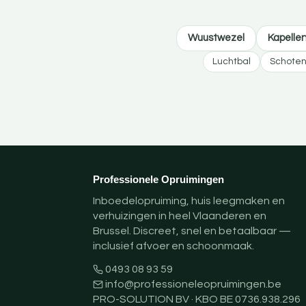
Wuustwezel
Kapelle
Luchtbal
Schote
Professionele Opruimingen
Inboedelopruiming, huis leegmaken en
verhuizingen in heel Vlaanderen en
Brussel. Discreet, snel en betaalbaar —
inclusief afvoer en schoonmaak.
0493 08 93 59
info@professioneleopruimingen.be
PRO-SOLUTION BV · KBO BE 0736.938.296