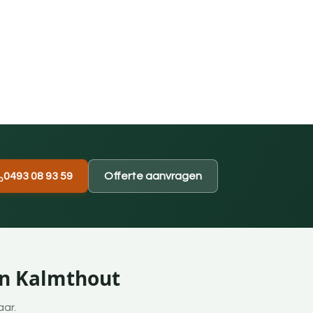
0493 08 93 59
Offerte aanvragen
an Kalmthout
aar.