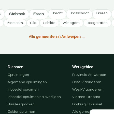
Brecht
Brasschaat
Ekeren
n
Stabroek
Essen
n
Merksem
Lillo
Schilde
Wijnegem
Hoogstraten
Alle gemeenten in Antwerpen →
Diensten
Werkgebied
Opruimingen
Provincie Antwerpen
Algemene opruimingen
Oost-Vlaanderen
Inboedel opruimen
West-Vlaanderen
Inboedel opruimen na overlijden
Vlaams-Brabant
Huis leegmaken
Limburg & Brussel
Zolder opruimen
Alle gemeenten