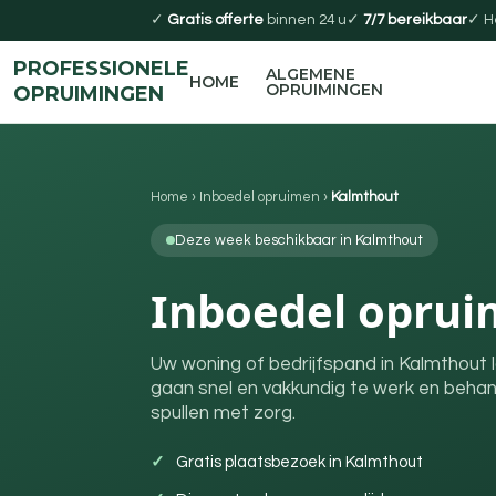
✓
Gratis offerte
binnen 24 u
✓
7/7 bereikbaar
✓ H
PROFESSIONELE
ALGEMENE
HOME
OPRUIMINGEN
OPRUIMINGEN
Home
›
Inboedel opruimen
›
Kalmthout
Deze week beschikbaar in Kalmthout
Inboedel oprui
Uw woning of bedrijfspand in Kalmthout 
gaan snel en vakkundig te werk en beha
spullen met zorg.
Gratis plaatsbezoek in Kalmthout