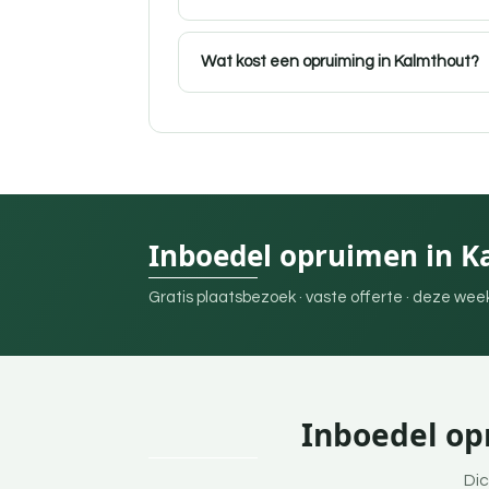
Wat kost een opruiming in Kalmthout?
Inboedel opruimen in K
Gratis plaatsbezoek · vaste offerte · deze we
Inboedel op
Dic