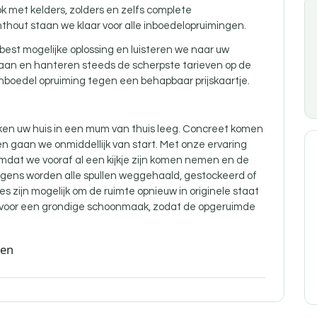
k met kelders,
zolders
en zelfs complete
lmthout staan we klaar voor alle inboedelopruimingen.
best mogelijke oplossing en luisteren we naar uw
 aan en hanteren steeds de scherpste tarieven op de
nboedel opruiming tegen een behapbaar prijskaartje.
en uw huis in een mum van thuis leeg. Concreet komen
n gaan we onmiddellijk van start. Met onze ervaring
omdat we vooraf al een kijkje zijn komen nemen en de
gens worden alle spullen weggehaald, gestockeerd of
es zijn mogelijk om de ruimte opnieuw in originele staat
d voor een grondige schoonmaak, zodat de opgeruimde
den