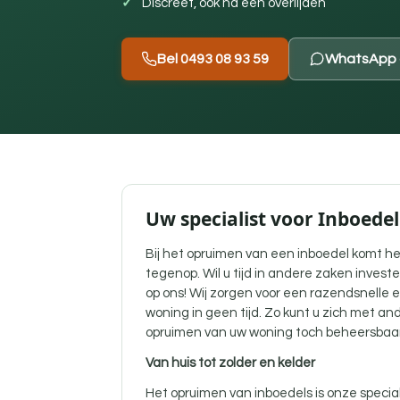
Discreet, ook na een overlijden
Bel 0493 08 93 59
WhatsApp 
Uw specialist voor Inboede
Bij het opruimen van een inboedel komt he
tegenop. Wil u tijd in andere zaken inves
op ons! Wij zorgen voor een razendsnelle 
woning in geen tijd. Zo kunt u zich met a
opruimen van uw woning toch beheersbaar
Van huis tot zolder en kelder
Het opruimen van inboedels is onze specia