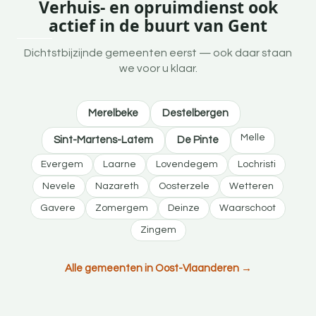
Verhuis- en opruimdienst ook
actief in de buurt van Gent
Dichtstbijzijnde gemeenten eerst — ook daar staan
we voor u klaar.
Merelbeke
Destelbergen
Melle
Sint-Martens-Latem
De Pinte
Evergem
Laarne
Lovendegem
Lochristi
Nevele
Nazareth
Oosterzele
Wetteren
Gavere
Zomergem
Deinze
Waarschoot
Zingem
Alle gemeenten in Oost-Vlaanderen →