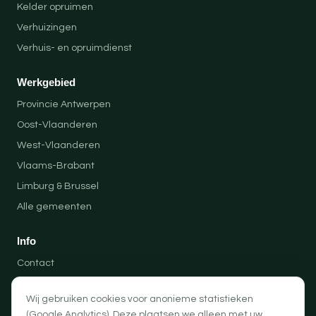
Kelder opruimen
Verhuizingen
Verhuis- en opruimdienst
Werkgebied
Provincie Antwerpen
Oost-Vlaanderen
West-Vlaanderen
Vlaams-Brabant
Limburg & Brussel
Alle gemeenten
Info
Contact
Locaties
Wij gebruiken cookies voor anonieme statistieken
Privacybeleid
(Google Analytics). Deze plaatsen we alleen met uw