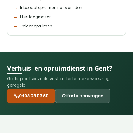
Inboedel opruimen na overlijden
Huis leegmaken
Zolder opruimen
Verhuis- en opruimdienst in Gent?
Gratis plaatsbezoek · vaste offerte · deze week nog
geregeld
0493 08 93 59
Offerte aanvragen