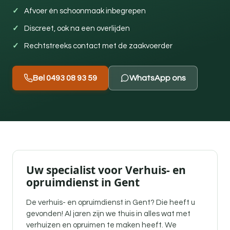
Afvoer én schoonmaak inbegrepen
Discreet, ook na een overlijden
Rechtstreeks contact met de zaakvoerder
Bel 0493 08 93 59
WhatsApp ons
Uw specialist voor Verhuis- en
opruimdienst in Gent
De verhuis- en opruimdienst in Gent? Die heeft u
gevonden! Al jaren zijn we thuis in alles wat met
verhuizen en opruimen te maken heeft. We