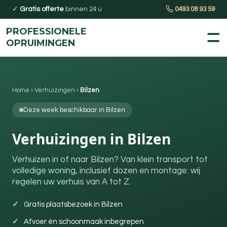
✓
Gratis offerte
binnen 24 u
0493 08 93 59
PROFESSIONELE
OPRUIMINGEN
Home
›
Verhuizingen
›
Bilzen
Deze week beschikbaar in Bilzen
Verhuizingen in Bilzen
Verhuizen in of naar Bilzen? Van klein transport tot
volledige woning, inclusief dozen en montage: wij
regelen uw verhuis van A tot Z.
Gratis plaatsbezoek in Bilzen
Afvoer én schoonmaak inbegrepen