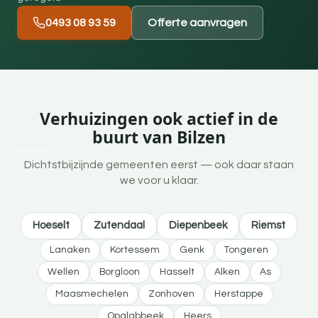
0493 08 93 59
Offerte aanvragen
Verhuizingen ook actief in de
buurt van Bilzen
Dichtstbijzijnde gemeenten eerst — ook daar staan
we voor u klaar.
Hoeselt
Zutendaal
Diepenbeek
Riemst
Lanaken
Kortessem
Genk
Tongeren
Wellen
Borgloon
Hasselt
Alken
As
Maasmechelen
Zonhoven
Herstappe
Opglabbeek
Heers