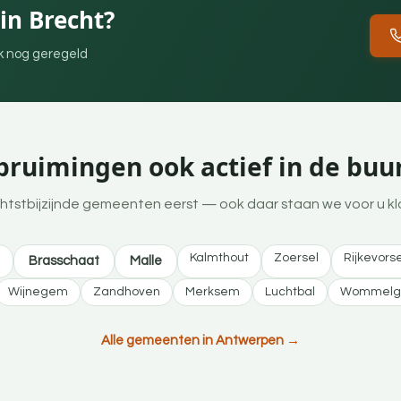
in Brecht?
ek nog geregeld
ruimingen ook actief in de buur
htstbijzijnde gemeenten eerst — ook daar staan we voor u kl
Kalmthout
Zoersel
Rijkevorse
Brasschaat
Malle
Wijnegem
Zandhoven
Merksem
Luchtbal
Wommel
Alle gemeenten in Antwerpen →