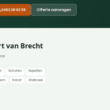
0493 08 93 59
Offerte aanvragen
t van Brecht
aar.
l
Schoten
Kapellen
gem
Ranst
Stabroek