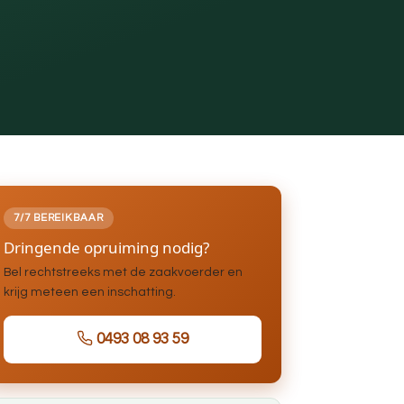
7/7 BEREIKBAAR
Dringende opruiming nodig?
Bel rechtstreeks met de zaakvoerder en
krijg meteen een inschatting.
0493 08 93 59