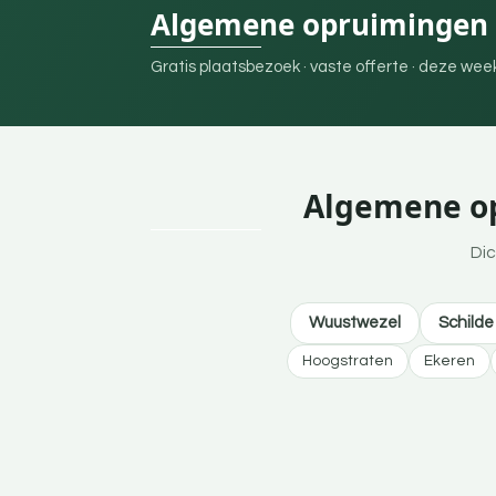
Algemene opruimingen 
Gratis plaatsbezoek · vaste offerte · deze we
Algemene op
Dic
Wuustwezel
Schilde
Hoogstraten
Ekeren