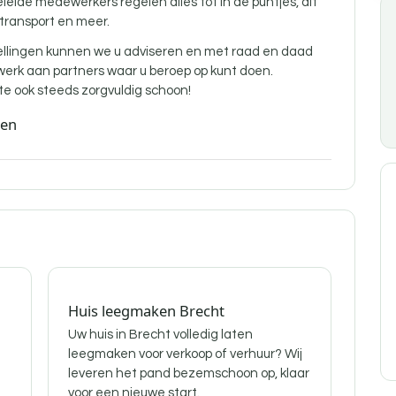
de medewerkers regelen alles tot in de puntjes, dit
 transport en meer.
ellingen kunnen we u adviseren en met raad en daad
twerk aan partners waar u beroep op kunt doen.
 ook steeds zorgvuldig schoon!
den
Huis leegmaken Brecht
Uw huis in Brecht volledig laten
leegmaken voor verkoop of verhuur? Wij
leveren het pand bezemschoon op, klaar
voor een nieuwe start.