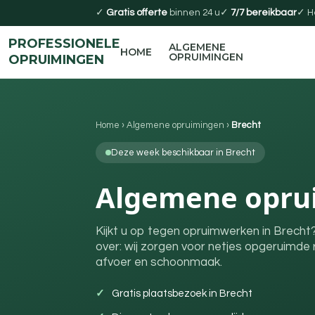
✓
Gratis offerte
binnen 24 u
✓
7/7 bereikbaar
✓ H
PROFESSIONELE
ALGEMENE
HOME
OPRUIMINGEN
OPRUIMINGEN
Home
›
Algemene opruimingen
›
Brecht
Deze week beschikbaar in Brecht
Algemene oprui
Kijkt u op tegen opruimwerken in Brecht?
over: wij zorgen voor netjes opgeruimde r
afvoer en schoonmaak.
Gratis plaatsbezoek in Brecht