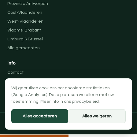
Provincie Antwerpen
Oost-Vlaanderen
West-Vlaanderen
Vlaams-Brabant
Limburg & Brussel
Alle gemeenten
Info
Contact
Locaties
Wij gebruiken cookies voor anonieme statistieken
Privacybeleid
(Google Analytics). Deze plaatsen we alleen met uw
Algemene voorwaarden
toestemming. Meer info in ons
privacybeleid
.
Alles accepteren
Alles weigeren
© 2026 Professionele Opruimingen — PRO-SOLUTION BV
Privacybeleid
Algemene voorwaarden
Cookievoorkeuren