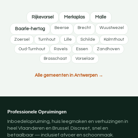
Rijkevorsel
Merksplas
Malle
Beerse
Brecht
Wuustwezel
Baarle-hertog
Zoersel
Turnhout
Lille
Schilde
Kalmthout
Oud-Turnhout
Ravels
Essen
Zandhoven
Brasschaat
Vorselaar
Alle gemeenten in Antwerpen →
Professionele Opruimingen
Inboedelopruiming, huis leegmaken en verhuizingen in
heel Vlaanderen en Brussel. Discreet, snel en
betaalbaar — inclusief afvoer en schoonmaak.