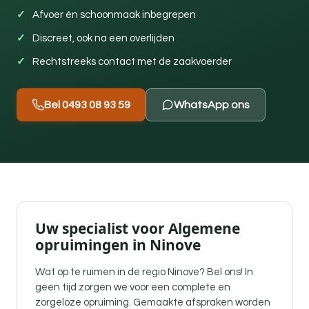
Afvoer én schoonmaak inbegrepen
Discreet, ook na een overlijden
Rechtstreeks contact met de zaakvoerder
Bel 0493 08 93 59
WhatsApp ons
Uw specialist voor Algemene
opruimingen in Ninove
Wat op te ruimen in de regio Ninove? Bel ons! In
geen tijd zorgen we voor een complete en
zorgeloze opruiming. Gemaakte afspraken worden