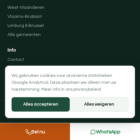
West-Vlaanderen
Vlaams-Brabant
Limburg & Brussel
Alle gemeenten
Info
Contact
Locaties
Wij gebruiken cookies voor anonieme statistieken
Privacybeleid
(Google Analytics). Deze plaatsen we alleen met uw
Algemene voorwaarden
toestemming. Meer info in ons
privacybeleid
.
Alles accepteren
Alles weigeren
© 2026 Professionele Opruimingen — PRO-SOLUTION BV
Privacybeleid
Algemene voorwaarden
Cookievoorkeuren
Bel nu
WhatsApp