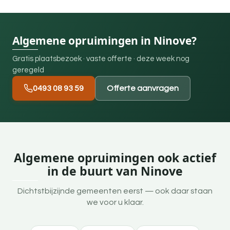
Algemene opruimingen in Ninove?
Gratis plaatsbezoek · vaste offerte · deze week nog
geregeld
0493 08 93 59
Offerte aanvragen
Algemene opruimingen ook actief
in de buurt van Ninove
Dichtstbijzijnde gemeenten eerst — ook daar staan
we voor u klaar.