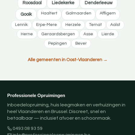
Roosdaal
Liedekerke
Denderleeuw
Haaltert
Galmaarden
Affligem
Gooik
Lennik
Erpe-Mere
Herzele
Ternat
Aalst
Herne
Geraardsbergen
Asse
Lierde
Pepingen
Bever
Alle gemeenten in Oost-Vlaanderen →
Professionele Opruimingen
Inboedelopruiming, huis leegmaken en verhuizingen in
heel Vlaanderen en Brussel. Discreet, snel en
betaalbaar — inclusief afvoer en schoonmaak.
0493 08 93 59