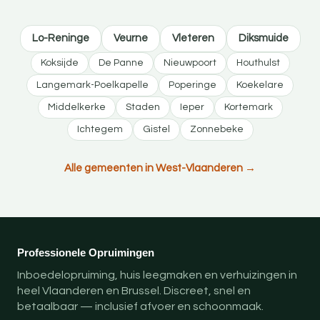
Lo-Reninge
Veurne
Vleteren
Diksmuide
Koksijde
De Panne
Nieuwpoort
Houthulst
Langemark-Poelkapelle
Poperinge
Koekelare
Middelkerke
Staden
Ieper
Kortemark
Ichtegem
Gistel
Zonnebeke
Alle gemeenten in West-Vlaanderen →
Professionele Opruimingen
Inboedelopruiming, huis leegmaken en verhuizingen in
heel Vlaanderen en Brussel. Discreet, snel en
betaalbaar — inclusief afvoer en schoonmaak.