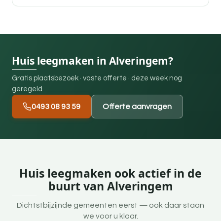
Huis leegmaken in Alveringem?
Gratis plaatsbezoek · vaste offerte · deze week nog
geregeld
0493 08 93 59
Offerte aanvragen
Huis leegmaken ook actief in de
buurt van Alveringem
Dichtstbijzijnde gemeenten eerst — ook daar staan
we voor u klaar.