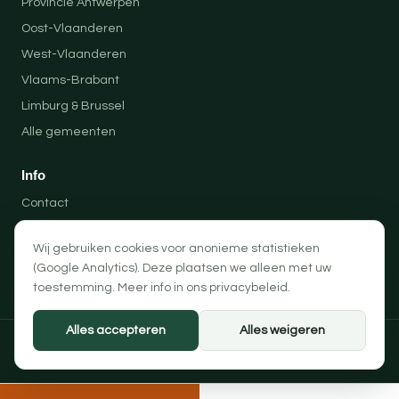
Provincie Antwerpen
Oost-Vlaanderen
West-Vlaanderen
Vlaams-Brabant
Limburg & Brussel
Alle gemeenten
Info
Contact
Locaties
Wij gebruiken cookies voor anonieme statistieken
Privacybeleid
(Google Analytics). Deze plaatsen we alleen met uw
Algemene voorwaarden
toestemming. Meer info in ons
privacybeleid
.
Alles accepteren
Alles weigeren
© 2026 Professionele Opruimingen — PRO-SOLUTION BV
Privacybeleid
Algemene voorwaarden
Cookievoorkeuren