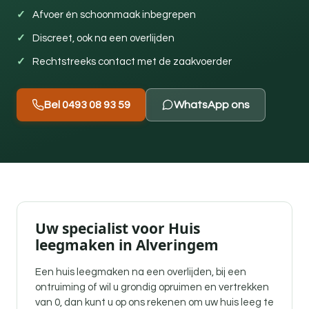
Afvoer én schoonmaak inbegrepen
Discreet, ook na een overlijden
Rechtstreeks contact met de zaakvoerder
Bel 0493 08 93 59
WhatsApp ons
Uw specialist voor Huis
leegmaken in Alveringem
Een
huis leegmaken na een overlijden
, bij een
ontruiming of wil u grondig opruimen en vertrekken
van 0, dan kunt u op ons rekenen om uw huis leeg te