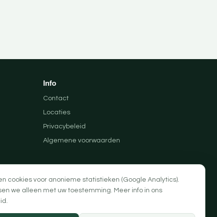
Info
Contact
Locaties
Privacybeleid
Algemene voorwaarden
en cookies voor anonieme statistieken (Google Analytics).
sen we alleen met uw toestemming. Meer info in ons
id
.