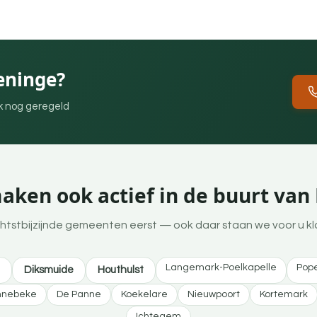
eninge?
ek nog geregeld
aken ook actief in de buurt van
htstbijzijnde gemeenten eerst — ook daar staan we voor u kl
Langemark-Poelkapelle
Pop
Diksmuide
Houthulst
nnebeke
De Panne
Koekelare
Nieuwpoort
Kortemark
Ichtegem