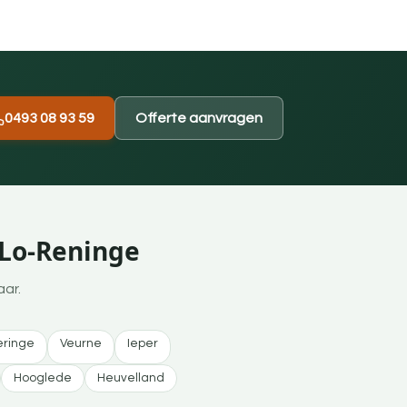
0493 08 93 59
Offerte aanvragen
 Lo-Reninge
aar.
eringe
Veurne
Ieper
Hooglede
Heuvelland