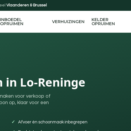
eel
Vlaanderen & Brussel
INBOEDEL
KELDER
VERHUIZINGEN
OPRUIMEN
OPRUIMEN
 in Lo-Reninge
egmaken voor verkoop of
on op, klaar voor een
Afvoer én schoonmaak inbegrepen