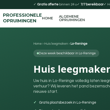
✓
Gratis offerte
binnen 24 u
✓
7/7 bereikbaar
✓ H
PROFESSIONELE
ALGEMENE
HOME
OPRUIMINGEN
OPRUIMINGEN
Home
›
Huis leegmaken
›
Lo-Reninge
Deze week beschikbaar in Lo-Reninge
Huis leegmaken
Uw huis in Lo-Reninge volledig laten le
verhuur? Wij leveren het pand bezemscho
nieuwe start.
Gratis plaatsbezoek in Lo-Reninge