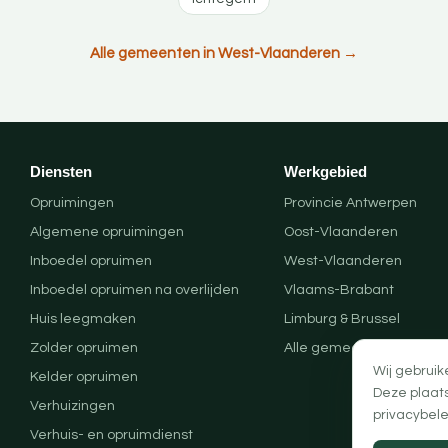
Alle gemeenten in West-Vlaanderen →
Diensten
Werkgebied
Opruimingen
Provincie Antwerpen
Algemene opruimingen
Oost-Vlaanderen
Inboedel opruimen
West-Vlaanderen
Inboedel opruimen na overlijden
Vlaams-Brabant
Huis leegmaken
Limburg & Brussel
Zolder opruimen
Alle gemeenten
Wij gebruik
Kelder opruimen
Deze plaat
Verhuizingen
privacybele
Verhuis- en opruimdienst