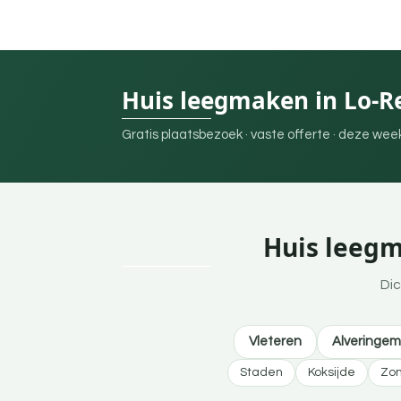
Huis leegmaken in Lo-R
Gratis plaatsbezoek · vaste offerte · deze we
Huis leegm
Dic
Vleteren
Alveringem
Staden
Koksijde
Zo