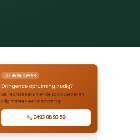
7/7 BEREIKBAAR
Dringende opruiming nodig?
Bel rechtstreeks met de zaakvoerder en
krijg meteen een inschatting.
0493 08 93 59