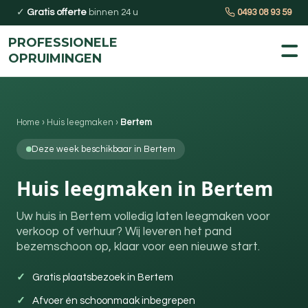
✓
Gratis offerte
binnen 24 u
0493 08 93 59
PROFESSIONELE
OPRUIMINGEN
Home
›
Huis leegmaken
›
Bertem
Deze week beschikbaar in Bertem
Huis leegmaken in Bertem
Uw huis in Bertem volledig laten leegmaken voor
verkoop of verhuur? Wij leveren het pand
bezemschoon op, klaar voor een nieuwe start.
Gratis plaatsbezoek in Bertem
Afvoer én schoonmaak inbegrepen