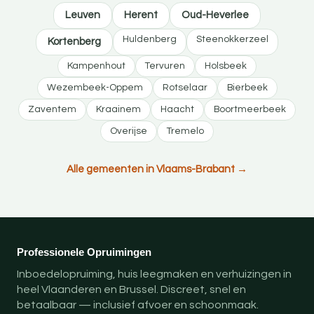
Leuven
Herent
Oud-Heverlee
Huldenberg
Steenokkerzeel
Kortenberg
Kampenhout
Tervuren
Holsbeek
Wezembeek-Oppem
Rotselaar
Bierbeek
Zaventem
Kraainem
Haacht
Boortmeerbeek
Overijse
Tremelo
Alle gemeenten in Vlaams-Brabant →
Professionele Opruimingen
Inboedelopruiming, huis leegmaken en verhuizingen in
heel Vlaanderen en Brussel. Discreet, snel en
betaalbaar — inclusief afvoer en schoonmaak.