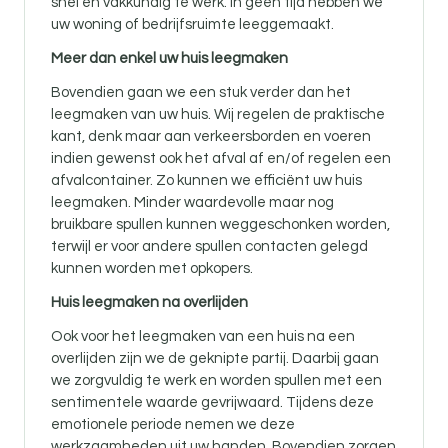
snel en vakkundig te werk. In geen tijd hebben we
uw woning of bedrijfsruimte leeggemaakt.
Meer dan enkel uw huis leegmaken
Bovendien gaan we een stuk verder dan het
leegmaken van uw huis. Wij regelen de praktische
kant, denk maar aan verkeersborden en voeren
indien gewenst ook het afval af en/of regelen een
afvalcontainer. Zo kunnen we efficiënt uw huis
leegmaken. Minder waardevolle maar nog
bruikbare spullen kunnen weggeschonken worden,
terwijl er voor andere spullen contacten gelegd
kunnen worden met opkopers.
Huis leegmaken na overlijden
Ook voor
het leegmaken van een huis na een
overlijden zijn
we de geknipte partij. Daarbij gaan
we zorgvuldig te werk en worden spullen met een
sentimentele waarde gevrijwaard. Tijdens deze
emotionele periode nemen we deze
werkzaamheden uit uw handen. Bovendien zorgen