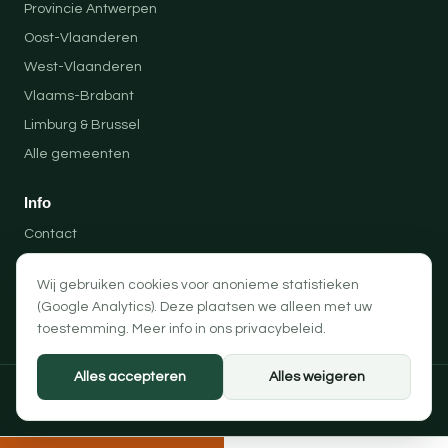
Provincie Antwerpen
Oost-Vlaanderen
West-Vlaanderen
Vlaams-Brabant
Limburg & Brussel
Alle gemeenten
Info
Contact
Locaties
Wij gebruiken cookies voor anonieme statistieken
Privacybeleid
(Google Analytics). Deze plaatsen we alleen met uw
Algemene voorwaarden
toestemming. Meer info in ons
privacybeleid
.
Alles accepteren
Alles weigeren
© 2026 Professionele Opruimingen — PRO-SOLUTION BV
Privacybeleid
Algemene voorwaarden
Cookievoorkeuren