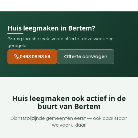
Huis leegmaken in Bertem?
Gratis plaatsbezoek · vaste offerte · deze week nog
geregeld
0493 08 93 59
Offerte aanvragen
Huis leegmaken ook actief in de
buurt van Bertem
Dichtstbijzijnde gemeenten eerst — ook daar staan
we voor u klaar.