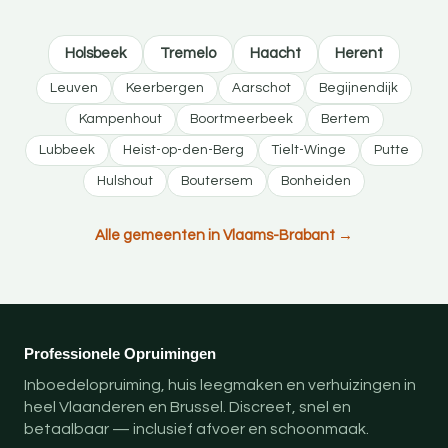
Holsbeek
Tremelo
Haacht
Herent
Leuven
Keerbergen
Aarschot
Begijnendijk
Kampenhout
Boortmeerbeek
Bertem
Lubbeek
Heist-op-den-Berg
Tielt-Winge
Putte
Hulshout
Boutersem
Bonheiden
Alle gemeenten in Vlaams-Brabant →
Professionele Opruimingen
Inboedelopruiming, huis leegmaken en verhuizingen in
heel Vlaanderen en Brussel. Discreet, snel en
betaalbaar — inclusief afvoer en schoonmaak.