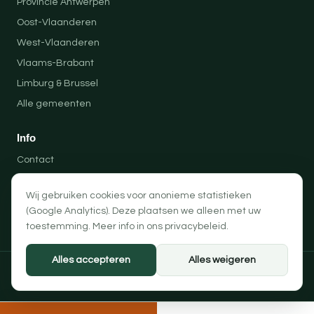
Provincie Antwerpen
Oost-Vlaanderen
West-Vlaanderen
Vlaams-Brabant
Limburg & Brussel
Alle gemeenten
Info
Contact
Locaties
Wij gebruiken cookies voor anonieme statistieken
Privacybeleid
(Google Analytics). Deze plaatsen we alleen met uw
Algemene voorwaarden
toestemming. Meer info in ons
privacybeleid
.
Alles accepteren
Alles weigeren
© 2026 Professionele Opruimingen — PRO-SOLUTION BV
Privacybeleid
Algemene voorwaarden
Cookievoorkeuren