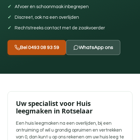
Afvoer én schoonmaak inbegrepen
Discreet, ook na een overlijden
Rechtstreeks contact met de zaakvoerder
Bel 0493 08 93 59
WhatsApp ons
Uw specialist voor Huis
leegmaken in Rotselaar
Een
huis leegmaken na een overlijden
, bij een
ontruiming of wil u grondig opruimen en vertrekken
van 0, dan kunt u op ons rekenen om uw huis leeg te