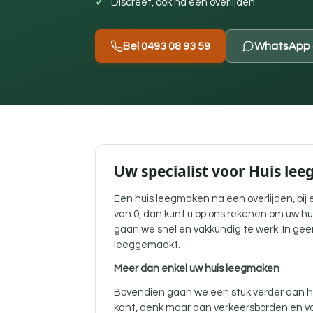
Discreet, ook na een overlijden
Bel 0493 08 93 59
WhatsApp 
Uw specialist voor Huis le
Een
huis leegmaken na een overlijden
, bi
van 0, dan kunt u op ons rekenen om uw hu
gaan we snel en vakkundig te werk. In gee
leeggemaakt.
Meer dan enkel uw huis leegmaken
Bovendien gaan we een stuk verder dan he
kant, denk maar aan verkeersborden en vo