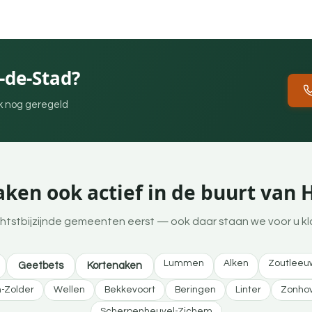
-de-Stad?
ek nog geregeld
ken ook actief in de buurt van 
htstbijzijnde gemeenten eerst — ook daar staan we voor u kl
Lummen
Alken
Zoutleeu
Geetbets
Kortenaken
-Zolder
Wellen
Bekkevoort
Beringen
Linter
Zonho
Scherpenheuvel-Zichem