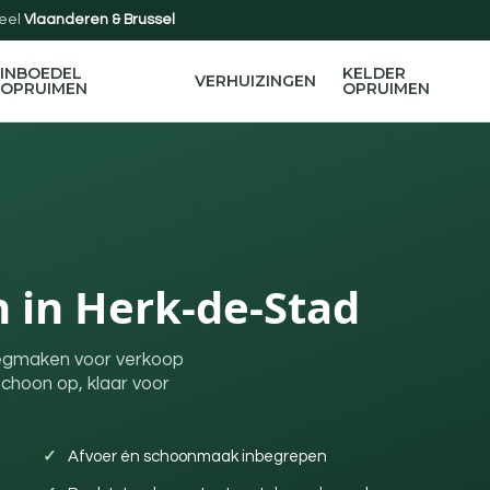
eel
Vlaanderen & Brussel
INBOEDEL
KELDER
VERHUIZINGEN
OPRUIMEN
OPRUIMEN
 in Herk-de-Stad
leegmaken voor verkoop
choon op, klaar voor
Afvoer én schoonmaak inbegrepen