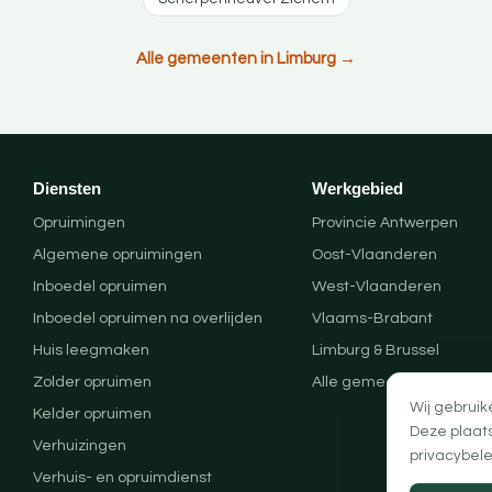
Alle gemeenten in Limburg →
Diensten
Werkgebied
Opruimingen
Provincie Antwerpen
Algemene opruimingen
Oost-Vlaanderen
Inboedel opruimen
West-Vlaanderen
Inboedel opruimen na overlijden
Vlaams-Brabant
Huis leegmaken
Limburg & Brussel
Zolder opruimen
Alle gemeenten
Wij gebruik
Kelder opruimen
Deze plaat
Verhuizingen
privacybele
Verhuis- en opruimdienst