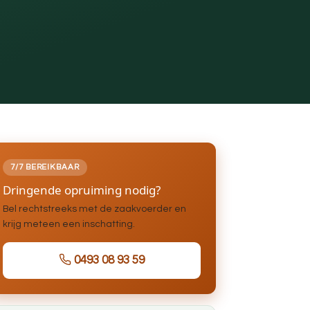
7/7 BEREIKBAAR
Dringende opruiming nodig?
Bel rechtstreeks met de zaakvoerder en
krijg meteen een inschatting.
0493 08 93 59