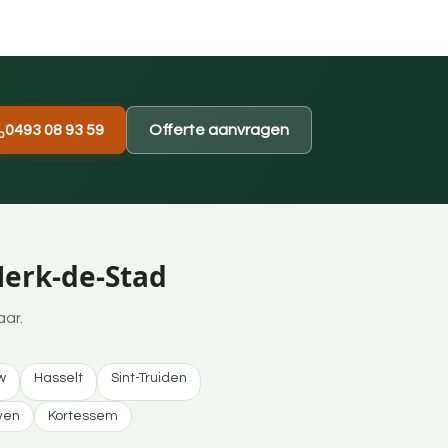
0493 08 93 59
Offerte aanvragen
Herk-de-Stad
aar.
w
Hasselt
Sint-Truiden
ven
Kortessem