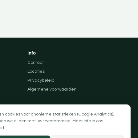
Info
Contact
Locaties
Privacybeleid
Algemene voorwaarden
en cookies voor anonieme statistieken (Google Analytics).
sen we alleen met uw toestemming. Meer info in ons
id
.