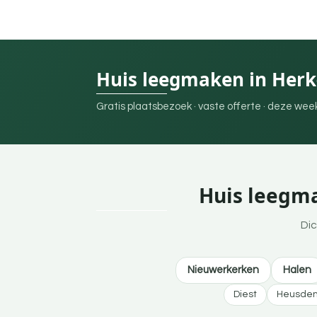
Huis leegmaken in Herk
Gratis plaatsbezoek · vaste offerte · deze we
Huis leegma
Dic
Nieuwerkerken
Halen
Diest
Heusden