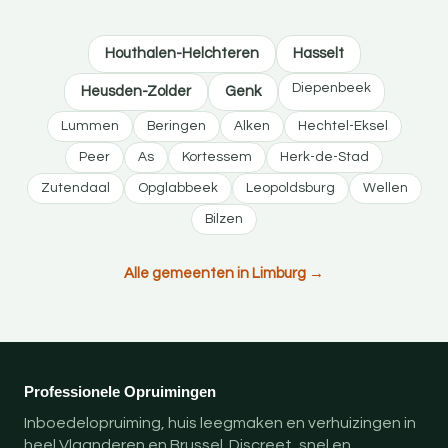
Houthalen-Helchteren
Hasselt
Diepenbeek
Heusden-Zolder
Genk
Lummen
Beringen
Alken
Hechtel-Eksel
Peer
As
Kortessem
Herk-de-Stad
Zutendaal
Opglabbeek
Leopoldsburg
Wellen
Bilzen
Alle gemeenten in Limburg →
Professionele Opruimingen
Inboedelopruiming, huis leegmaken en verhuizingen in
heel Vlaanderen en Brussel. Discreet, snel en