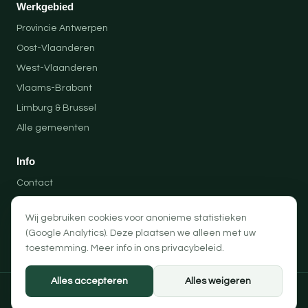
Werkgebied
Provincie Antwerpen
Oost-Vlaanderen
West-Vlaanderen
Vlaams-Brabant
Limburg & Brussel
Alle gemeenten
Info
Contact
Locaties
Wij gebruiken cookies voor anonieme statistieken
Privacybeleid
(Google Analytics). Deze plaatsen we alleen met uw
Algemene voorwaarden
toestemming. Meer info in ons
privacybeleid
.
Alles accepteren
Alles weigeren
© 2026 Professionele Opruimingen — PRO-SOLUTION BV
Privacybeleid
Algemene voorwaarden
Cookievoorkeuren