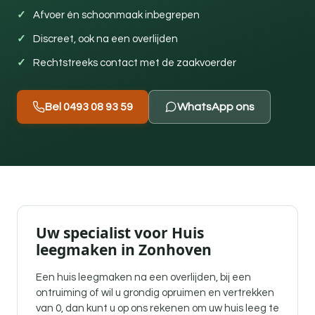
Afvoer én schoonmaak inbegrepen
Discreet, ook na een overlijden
Rechtstreeks contact met de zaakvoerder
Bel 0493 08 93 59
WhatsApp ons
Uw specialist voor Huis
leegmaken in Zonhoven
Een
huis leegmaken na een overlijden
, bij een
ontruiming of wil u grondig opruimen en vertrekken
van 0, dan kunt u op ons rekenen om uw huis leeg te