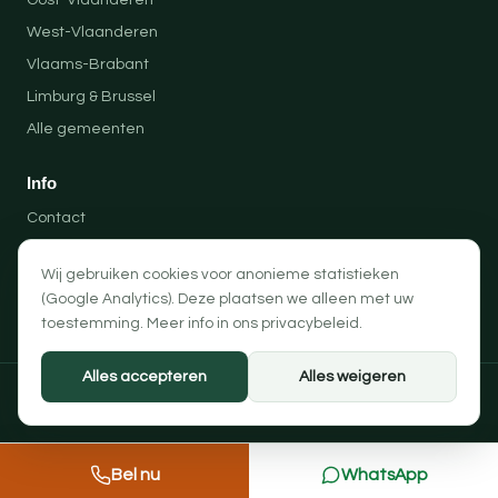
Oost-Vlaanderen
West-Vlaanderen
Vlaams-Brabant
Limburg & Brussel
Alle gemeenten
Info
Contact
Locaties
Wij gebruiken cookies voor anonieme statistieken
Privacybeleid
(Google Analytics). Deze plaatsen we alleen met uw
Algemene voorwaarden
toestemming. Meer info in ons
privacybeleid
.
Alles accepteren
Alles weigeren
© 2026 Professionele Opruimingen — PRO-SOLUTION BV
Privacybeleid
Algemene voorwaarden
Cookievoorkeuren
Bel nu
WhatsApp