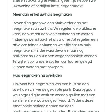
snel en vakkundig te werk. In geen tijd hebben we
uw woning of bedrijfsruimte leeggemaakt.
Meer dan enkel uw huis leegmaken
Bovendien gaan we een stuk verder dan het
leegmaken van uw huis. Wij regelen de praktische
kant, denk maar aan verkeersborden en voeren
indien gewenst ook het afval af en/of regelen een
afvalcontainer. Zo kunnen we efficiënt uw huis
leegmaken. Minder waardevolle maar nog
bruikbare spullen kunnen weggeschonken worden,
terwijl er voor andere spullen contacten gelegd
kunnen worden met opkopers.
Huis leegmaken na overlijden
Ook voor
het leegmaken van een huis na een
overlijden zijn
we de geknipte partij. Daarbij gaan
we zorgvuldig te werk en worden spullen met een
sentimentele waarde gevrijwaard. Tijdens deze
emotionele periode nemen we deze
werkzaamheden uit uw handen. Bovendien zorgen