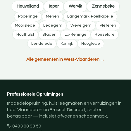
Heuvelland
Ieper
Wervik
Zonnebeke
Poperinge
Menen
Langemark-Poelkapelle
Moorslede
Ledegem
Wevelgem
Vleteren
Houthulst
Staden
Lo-Reninge
Roeselare
Lendelede
Kortrijk
Hooglede
Alle gemeenten in West-Vlaanderen →
Professionele Opruimingen
Inboedelopruiming, huis leegmaken en verhuizingen in
heel Vlaanderen en Brussel. Discreet, snel en
betaalbaar — inclusief afvoer en schoonmaak.
0493 08 93 59