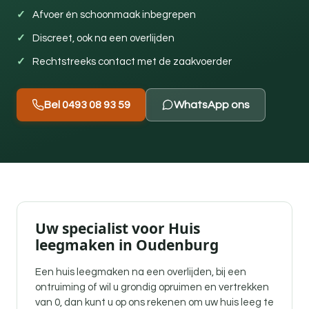
Afvoer én schoonmaak inbegrepen
Discreet, ook na een overlijden
Rechtstreeks contact met de zaakvoerder
Bel 0493 08 93 59
WhatsApp ons
Uw specialist voor Huis
leegmaken in Oudenburg
Een
huis leegmaken na een overlijden
, bij een
ontruiming of wil u grondig opruimen en vertrekken
van 0, dan kunt u op ons rekenen om uw huis leeg te