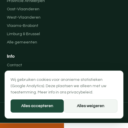
Provincie Antwerpen
Oost-Vlaanderen
West-Vlaanderen
Vlaams-Brabant
Limburg & Brussel
Alle gemeenten
Info
Contact
Locaties
Wij gebruiken cookies voor anonieme statistieken
Privacybeleid
(Google Analytics). Deze plaatsen we alleen met uw
Algemene voorwaarden
toestemming. Meer info in ons
privacybeleid
.
Alles accepteren
Alles weigeren
© 2026 Professionele Opruimingen — PRO-SOLUTION BV
Privacybeleid
Algemene voorwaarden
Cookievoorkeuren