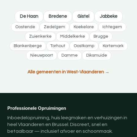
De Haan
Bredene
Gistel
Jabbeke
Oostende
Zedelgem
Koekelare
Ichtegem
Zuienkerke
Middelkerke
Brugge
Blankenberge
Torhout
Oostkamp
Kortemark
Nieuwpoort
Damme
Diksmuide
Alle gemeenten in West-Vlaanderen →
Professionele Opruimingen
Inboedelopruiming, huis leegmaken en verhuizingen in
heel Vlaanderen en Brussel. Discreet, snel en
betaalbaar — inclusief afvoer en schoonmaak.