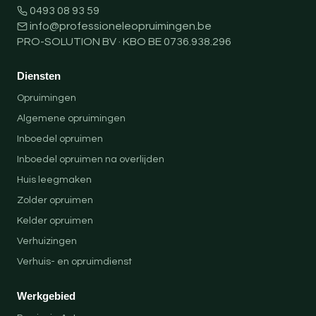
0493 08 93 59
info@professioneleopruimingen.be
PRO-SOLUTION BV · KBO BE 0736.938.296
Diensten
Opruimingen
Algemene opruimingen
Inboedel opruimen
Inboedel opruimen na overlijden
Huis leegmaken
Zolder opruimen
Kelder opruimen
Verhuizingen
Verhuis- en opruimdienst
Werkgebied