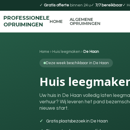
✓
Gratis offerte
binnen 24 u
✓
7/7 bereikbaar
✓ H
PROFESSIONELE
ALGEMENE
HOME
OPRUIMINGEN
OPRUIMINGEN
Home
›
Huis leegmaken
›
De Haan
Deze week beschikbaar in De Haan
Huis leegmaken
Uw huis in De Haan volledig laten leegm
verhuur? Wij leveren het pand bezemscho
nieuwe start.
Gratis plaatsbezoek in De Haan