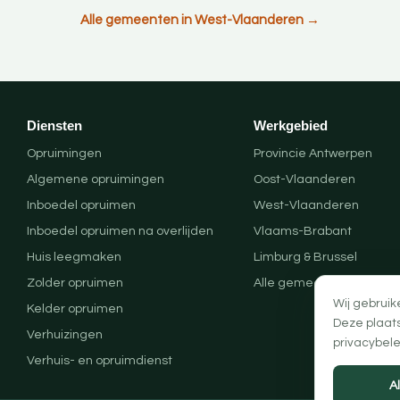
Alle gemeenten in West-Vlaanderen →
Diensten
Werkgebied
Opruimingen
Provincie Antwerpen
Algemene opruimingen
Oost-Vlaanderen
Inboedel opruimen
West-Vlaanderen
Inboedel opruimen na overlijden
Vlaams-Brabant
Huis leegmaken
Limburg & Brussel
Zolder opruimen
Alle gemeenten
Wij gebruik
Kelder opruimen
Deze plaat
Verhuizingen
privacybele
Verhuis- en opruimdienst
A