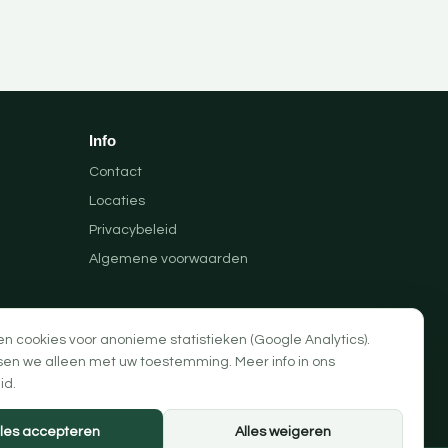
Info
Contact
Locaties
Privacybeleid
Algemene voorwaarden
en cookies voor anonieme statistieken (Google Analytics).
sen we alleen met uw toestemming. Meer info in ons
id
.
lles accepteren
Alles weigeren