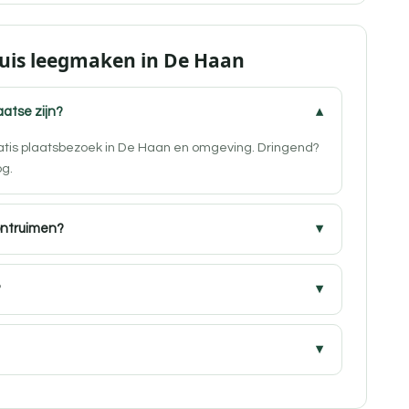
Huis leegmaken in De Haan
aatse zijn?
ratis plaatsbezoek in De Haan en omgeving. Dringend?
og.
ontruimen?
?