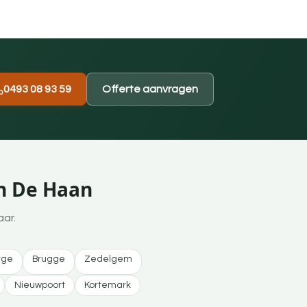
0493 08 93 59
Offerte aanvragen
an De Haan
aar.
rge
Brugge
Zedelgem
Nieuwpoort
Kortemark