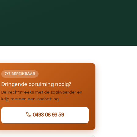
7/7 BEREIKBAAR
Dringende opruiming nodig?
Bel rechtstreeks met de zaakvoerder en
krijg meteen een inschatting.
0493 08 93 59