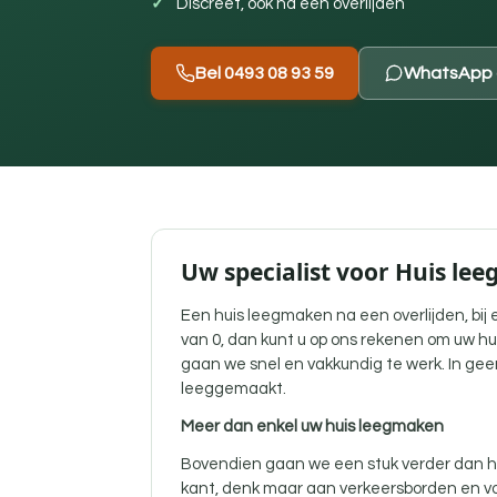
Discreet, ook na een overlijden
Bel 0493 08 93 59
WhatsApp 
Uw specialist voor Huis le
Een
huis leegmaken na een overlijden
, bi
van 0, dan kunt u op ons rekenen om uw hu
gaan we snel en vakkundig te werk. In gee
leeggemaakt.
Meer dan enkel uw huis leegmaken
Bovendien gaan we een stuk verder dan he
kant, denk maar aan verkeersborden en vo