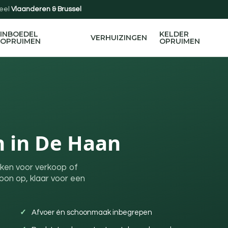
eel
Vlaanderen & Brussel
INBOEDEL
KELDER
VERHUIZINGEN
OPRUIMEN
OPRUIMEN
 in De Haan
aken voor verkoop of
on op, klaar voor een
Afvoer én schoonmaak inbegrepen