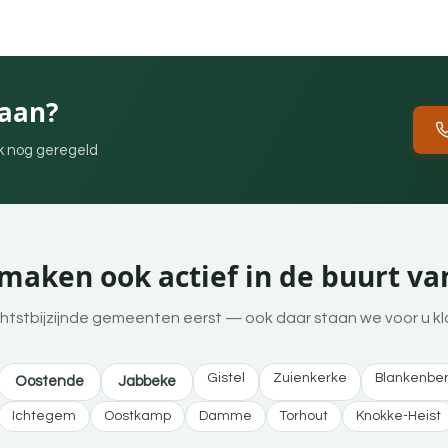
Haan?
ek nog geregeld
maken ook actief in de buurt v
htstbijzijnde gemeenten eerst — ook daar staan we voor u kl
Gistel
Zuienkerke
Blankenbe
Oostende
Jabbeke
Ichtegem
Oostkamp
Damme
Torhout
Knokke-Heist