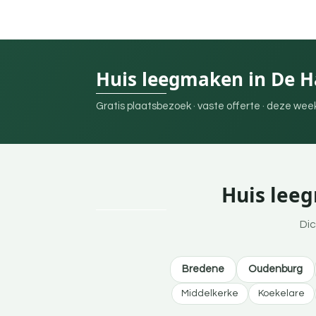
Huis leegmaken in De 
Gratis plaatsbezoek · vaste offerte · deze we
Huis leeg
Dic
Bredene
Oudenburg
Middelkerke
Koekelare