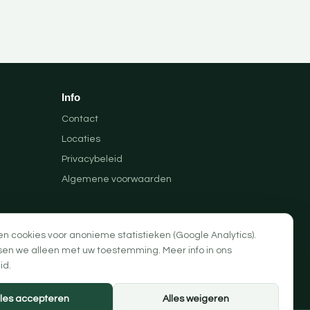
Info
Contact
Locaties
Privacybeleid
Algemene voorwaarden
en cookies voor anonieme statistieken (Google Analytics).
sen we alleen met uw toestemming. Meer info in ons
id
.
lles accepteren
Alles weigeren