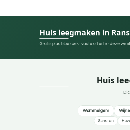
Huis leegmaken in Rans
Gratis plaatsbezoek · vaste offerte · deze we
Huis le
Dic
Wommelgem
Wijn
Schoten
Hov