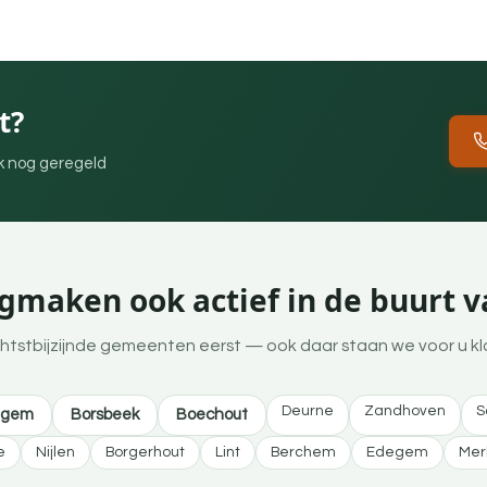
t?
ek nog geregeld
egmaken ook actief in de buurt v
htstbijzijnde gemeenten eerst — ook daar staan we voor u kl
Deurne
Zandhoven
S
egem
Borsbeek
Boechout
e
Nijlen
Borgerhout
Lint
Berchem
Edegem
Me