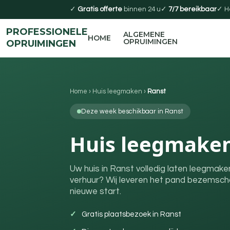
✓
Gratis offerte
binnen 24 u
✓
7/7 bereikbaar
✓ H
PROFESSIONELE
ALGEMENE
HOME
OPRUIMINGEN
OPRUIMINGEN
Home
›
Huis leegmaken
›
Ranst
Deze week beschikbaar in Ranst
Huis leegmaken
Uw huis in Ranst volledig laten leegmake
verhuur? Wij leveren het pand bezemscho
nieuwe start.
Gratis plaatsbezoek in Ranst