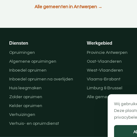
Alle gemeenten in Antwerpen →
Diensten
Werkgebied
Opruimingen
Provincie Antwerpen
Algemene opruimingen
Oost-Vlaanderen
Inboedel opruimen
West-Vlaanderen
Inboedel opruimen na overlijden
Vlaams-Brabant
Huis leegmaken
Limburg & Brussel
Zolder opruimen
Alle gemeenten
Wij gebruik
Kelder opruimen
Deze plaat
Verhuizingen
privacybele
Verhuis- en opruimdienst
A