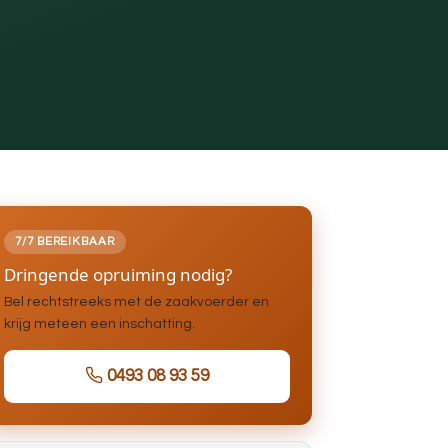
7/7 BEREIKBAAR
Dringende opruiming nodig?
Bel rechtstreeks met de zaakvoerder en
krijg meteen een inschatting.
0493 08 93 59