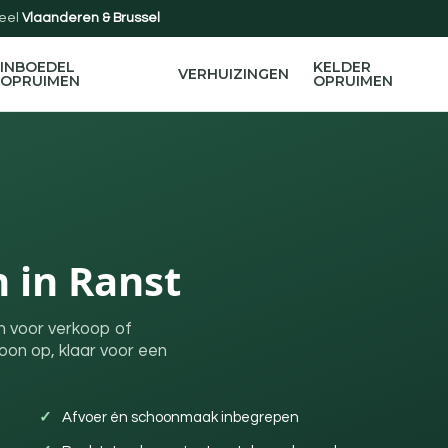
eel
Vlaanderen & Brussel
INBOEDEL
KELDER
VERHUIZINGEN
OPRUIMEN
OPRUIMEN
 in Ranst
n voor verkoop of
on op, klaar voor een
Afvoer én schoonmaak inbegrepen