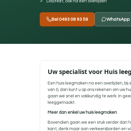
Discreet, ook na een overlijden
Bel 0493 08 93 59
WhatsApp 
Uw specialist voor Huis le
Een
huis leegmaken na een overlijden
, bi
van 0, dan kunt u op ons rekenen om uw hu
gaan we snel en vakkundig te werk. In gee
leeggemaakt.
Meer dan enkel uw huis leegmaken
Bovendien gaan we een stuk verder dan he
kant, denk maar aan verkeersborden en vo