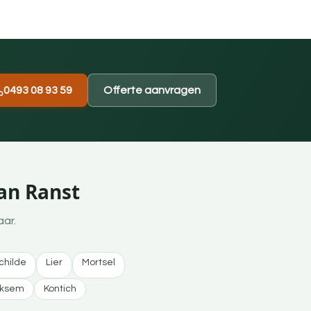
0493 08 93 59
Offerte aanvragen
an Ranst
aar.
childe
Lier
Mortsel
rksem
Kontich