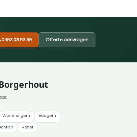
0493 08 93 59
Offerte aanvragen
 Borgerhout
aar.
Wommelgem
Edegem
Kontich
Ranst