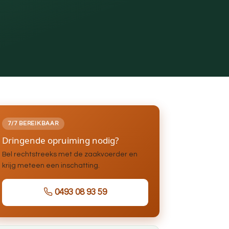
7/7 BEREIKBAAR
Dringende opruiming nodig?
Bel rechtstreeks met de zaakvoerder en
krijg meteen een inschatting.
0493 08 93 59