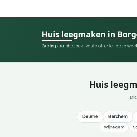
Huis leegmaken in Borg
Gratis plaatsbezoek · vaste offerte · deze we
Huis leegm
Dic
Deurne
Berchem
Wijnegem
S