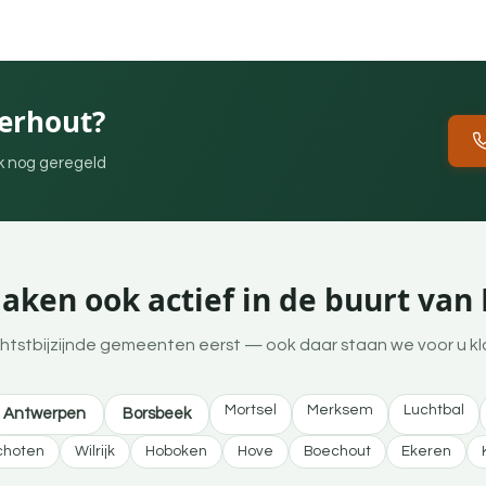
erhout?
ek nog geregeld
aken ook actief in de buurt van
htstbijzijnde gemeenten eerst — ook daar staan we voor u kl
Mortsel
Merksem
Luchtbal
Antwerpen
Borsbeek
choten
Wilrijk
Hoboken
Hove
Boechout
Ekeren