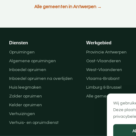
Alle gemeenten in Antwerpen →
Diensten
Werkgebied
Opruimingen
Provincie Antwerpen
Algemene opruimingen
Oost-Vlaanderen
Inboedel opruimen
West-Vlaanderen
Inboedel opruimen na overlijden
Vlaams-Brabant
Huis leegmaken
Limburg & Brussel
Zolder opruimen
Alle gemeenten
Wij gebruik
Kelder opruimen
Deze plaat
Verhuizingen
privacybele
Verhuis- en opruimdienst
A