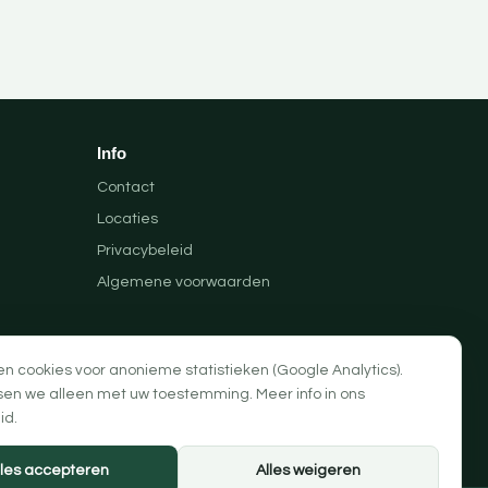
Info
Contact
Locaties
Privacybeleid
Algemene voorwaarden
en cookies voor anonieme statistieken (Google Analytics).
sen we alleen met uw toestemming. Meer info in ons
id
.
lles accepteren
Alles weigeren