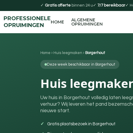
✓
Gratis offerte
binnen 24 u
✓
7/7 bereikbaar
✓ H
PROFESSIONELE
ALGEMENE
HOME
OPRUIMINGEN
OPRUIMINGEN
Home
›
Huis leegmaken
›
Borgerhout
Deze week beschikbaar in Borgerhout
Huis leegmaken
Uw huis in Borgerhout volledig laten le
verhuur? Wij leveren het pand bezemscho
nieuwe start.
Gratis plaatsbezoek in Borgerhout