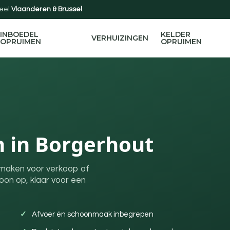
eel
Vlaanderen & Brussel
INBOEDEL
KELDER
VERHUIZINGEN
OPRUIMEN
OPRUIMEN
 in Borgerhout
egmaken voor verkoop of
on op, klaar voor een
Afvoer én schoonmaak inbegrepen