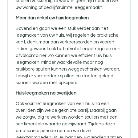
snel en vakkundig te werk. In geen tijd hebben we
uw woning of bedrijfsruimte leeggemaakt.
Meer dan enkel uw huis leegmaken
Bovendien gaan we een stuk verder dan het
leegmaken van uw huis. Wij regelen de praktische
kant, denk maar aan verkeersborden en voeren
indien gewenst ook het afval af en/of regelen een
afvalcontainer. Zo kunnen we efficiënt uw huis
leegmaken. Minder waardevolle maar nog
bruikbare spullen kunnen weggeschonken worden,
terwijl er voor andere spullen contacten gelegd
kunnen worden met opkopers.
Huis leegmaken na overlijden
Ook voor
het leegmaken van een huis na een
overlijden zijn
we de geknipte partij. Daarbij gaan
we zorgvuldig te werk en worden spullen met een
sentimentele waarde gevrijwaard. Tijdens deze
emotionele periode nemen we deze
werkzaamheden uit uw handen. Bovendien zorgen