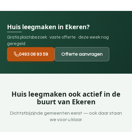
Huis leegmaken in Ekeren?
Gratis plaatsbezoek · vaste offerte · deze week nog
geregeld
0493 08 93 59
Offerte aanvragen
Huis leegmaken ook actief in de
buurt van Ekeren
Dichtstbijzijnde gemeenten eerst — ook daar staan
we voor u klaar.