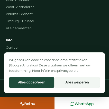
Oost-Vlaanderen
West-Vlaanderen
Vlaams-Brabant
Limburg & Brussel
Alle gemeenten
Info
Contact
Locaties
Wij gebruiken cookies voor anonieme statistieken
Privacybeleid
(Google Analytics). Deze plaatsen we alleen met uw
Algemene voorwaarden
toestemming. Meer info in ons
privacybeleid
.
Alles accepteren
Alles weigeren
© 2026 Professionele Opruimingen — PRO-SOLUTION BV
Privacybeleid
Algemene voorwaarden
Cookievoorkeuren
Bel nu
WhatsApp