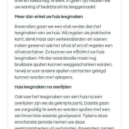
snel en vakkundig te werk. In geen tijd hebben we
uw woning of bedrijfsruimte leeggemaakt.
Meer dan enkel uw huis leegmaken
Bovendien gaan we een stuk verder dan het
leegmaken van uw huis. Wij regelen de praktische
kant, denk maar aan verkeersborden en voeren
indien gewenst ook het afval af en/of regelen een
afvalcontainer. Zo kunnen we efficiënt uw huis
leegmaken. Minder waardevolle maar nog
bruikbare spullen kunnen weggeschonken worden,
terwijl er voor andere spullen contacten gelegd
kunnen worden met opkopers.
Huis leegmaken na overlijden
Ook voor
het leegmaken van een huis na een
overlijden zijn
we de geknipte partij. Daarbij gaan
we zorgvuldig te werk en worden spullen met een
sentimentele waarde gevrijwaard. Tijdens deze
emotionele periode nemen we deze
werkzaamheden uit uw handen. Bovendien zorgen