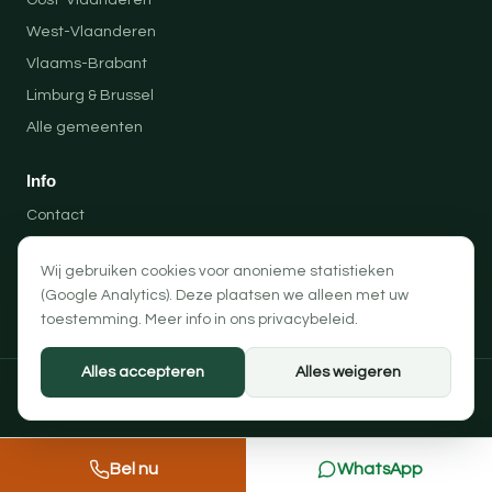
Oost-Vlaanderen
West-Vlaanderen
Vlaams-Brabant
Limburg & Brussel
Alle gemeenten
Info
Contact
Locaties
Wij gebruiken cookies voor anonieme statistieken
Privacybeleid
(Google Analytics). Deze plaatsen we alleen met uw
Algemene voorwaarden
toestemming. Meer info in ons
privacybeleid
.
Alles accepteren
Alles weigeren
© 2026 Professionele Opruimingen — PRO-SOLUTION BV
Privacybeleid
Algemene voorwaarden
Cookievoorkeuren
Bel nu
WhatsApp