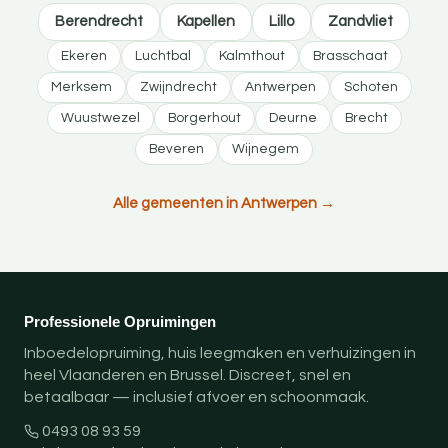
Berendrecht
Kapellen
Lillo
Zandvliet
Ekeren
Luchtbal
Kalmthout
Brasschaat
Merksem
Zwijndrecht
Antwerpen
Schoten
Wuustwezel
Borgerhout
Deurne
Brecht
Beveren
Wijnegem
Alle gemeenten in Antwerpen →
Professionele Opruimingen
Inboedelopruiming, huis leegmaken en verhuizingen in
heel Vlaanderen en Brussel. Discreet, snel en
betaalbaar — inclusief afvoer en schoonmaak.
0493 08 93 59