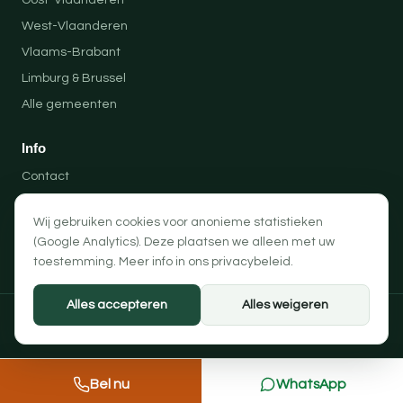
Oost-Vlaanderen
West-Vlaanderen
Vlaams-Brabant
Limburg & Brussel
Alle gemeenten
Info
Contact
Locaties
Wij gebruiken cookies voor anonieme statistieken
Privacybeleid
(Google Analytics). Deze plaatsen we alleen met uw
Algemene voorwaarden
toestemming. Meer info in ons
privacybeleid
.
Alles accepteren
Alles weigeren
© 2026 Professionele Opruimingen — PRO-SOLUTION BV
Privacybeleid
Algemene voorwaarden
Cookievoorkeuren
Bel nu
WhatsApp