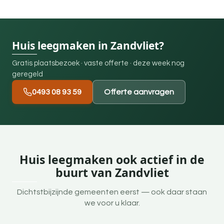
Huis leegmaken in Zandvliet?
Gratis plaatsbezoek · vaste offerte · deze week nog
geregeld
0493 08 93 59
Offerte aanvragen
Huis leegmaken ook actief in de
buurt van Zandvliet
Dichtstbijzijnde gemeenten eerst — ook daar staan
we voor u klaar.