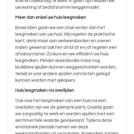
snel en vakkundig te werk. In geen tijd hebben we
uw woning of bedrijfsruimte leeggemaakt.
Meer dan enkel uw huis leegmaken
Bovendien gaan we een stuk verder dan het
leegmaken van uw huis. Wij regelen de praktische
kant, denk maar aan verkeersborden en voeren
indien gewenst ook het afval af en/of regelen een
afvalcontainer. Zo kunnen we efficiënt uw huis
leegmaken. Minder waardevolle maar nog
bruikbare spullen kunnen weggeschonken worden,
terwijl er voor andere spullen contacten gelegd
kunnen worden met opkopers.
Huis leegmaken na overlijden
Ook voor
het leegmaken van een huis na een
overlijden zijn
we de geknipte partij. Daarbij gaan
we zorgvuldig te werk en worden spullen met een
sentimentele waarde gevrijwaard. Tijdens deze
emotionele periode nemen we deze
werkzaamheden uit uw handen. Bovendien zorgen