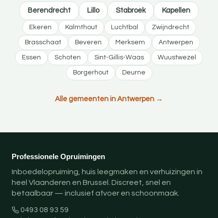
Berendrecht
Lillo
Stabroek
Kapellen
Ekeren
Kalmthout
Luchtbal
Zwijndrecht
Brasschaat
Beveren
Merksem
Antwerpen
Essen
Schoten
Sint-Gillis-Waas
Wuustwezel
Borgerhout
Deurne
Alle gemeenten in Antwerpen →
Professionele Opruimingen
Inboedelopruiming, huis leegmaken en verhuizingen in
heel Vlaanderen en Brussel. Discreet, snel en
betaalbaar — inclusief afvoer en schoonmaak.
0493 08 93 59