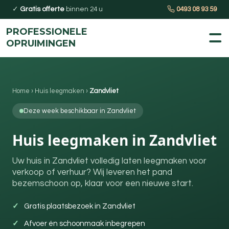
✓
Gratis offerte
binnen 24 u
0493 08 93 59
PROFESSIONELE
OPRUIMINGEN
Home
›
Huis leegmaken
›
Zandvliet
Deze week beschikbaar in Zandvliet
Huis leegmaken in Zandvliet
Uw huis in Zandvliet volledig laten leegmaken voor
verkoop of verhuur? Wij leveren het pand
bezemschoon op, klaar voor een nieuwe start.
Gratis plaatsbezoek in Zandvliet
Afvoer én schoonmaak inbegrepen