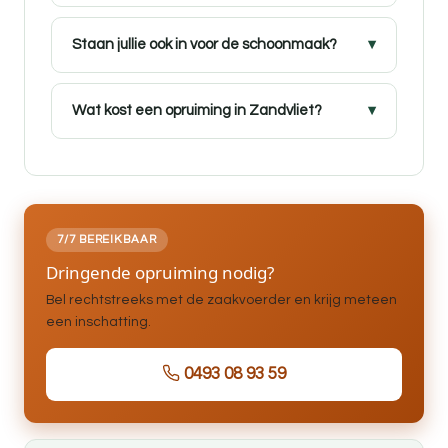
Staan jullie ook in voor de schoonmaak?
Wat kost een opruiming in Zandvliet?
7/7 BEREIKBAAR
Dringende opruiming nodig?
Bel rechtstreeks met de zaakvoerder en krijg meteen
een inschatting.
0493 08 93 59