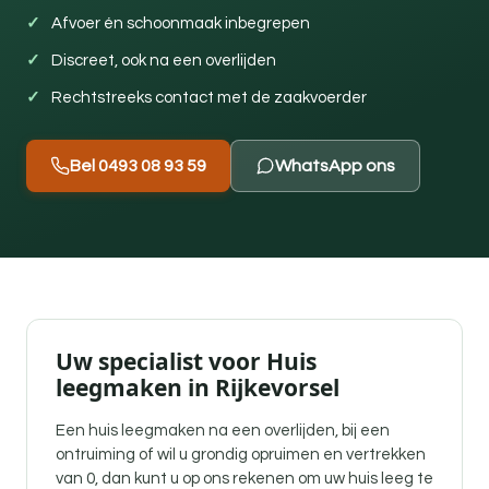
Afvoer én schoonmaak inbegrepen
Discreet, ook na een overlijden
Rechtstreeks contact met de zaakvoerder
Bel 0493 08 93 59
WhatsApp ons
Uw specialist voor Huis
leegmaken in Rijkevorsel
Een
huis leegmaken na een overlijden
, bij een
ontruiming of wil u grondig opruimen en vertrekken
van 0, dan kunt u op ons rekenen om uw huis leeg te