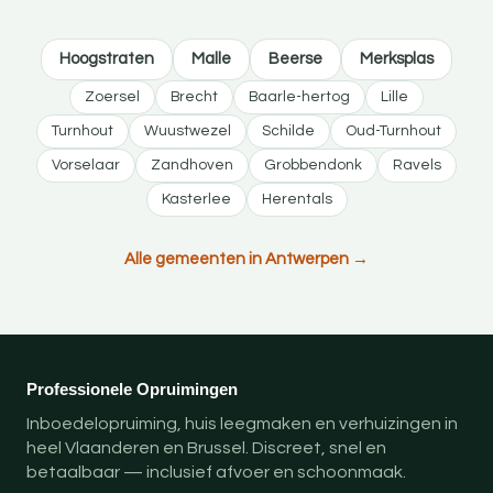
Hoogstraten
Malle
Beerse
Merksplas
Zoersel
Brecht
Baarle-hertog
Lille
Turnhout
Wuustwezel
Schilde
Oud-Turnhout
Vorselaar
Zandhoven
Grobbendonk
Ravels
Kasterlee
Herentals
Alle gemeenten in Antwerpen →
Professionele Opruimingen
Inboedelopruiming, huis leegmaken en verhuizingen in
heel Vlaanderen en Brussel. Discreet, snel en
betaalbaar — inclusief afvoer en schoonmaak.