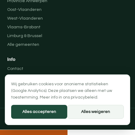
Provincie Antwerpen
Oost-Vlaanderen
West-Vlaanderen
Vlaams-Brabant
Limburg & Brussel
Alle gemeenten
Info
Contact
Locaties
Wij gebruiken cookies voor anonieme statistieken
Privacybeleid
(Google Analytics). Deze plaatsen we alleen met uw
Algemene voorwaarden
toestemming. Meer info in ons
privacybeleid
.
Alles accepteren
Alles weigeren
© 2026 Professionele Opruimingen — PRO-SOLUTION BV
Privacybeleid
Algemene voorwaarden
Cookievoorkeuren