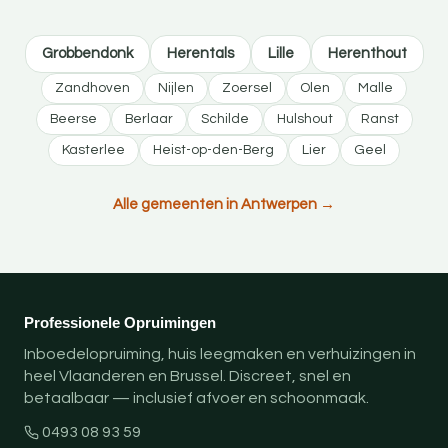
Grobbendonk
Herentals
Lille
Herenthout
Zandhoven
Nijlen
Zoersel
Olen
Malle
Beerse
Berlaar
Schilde
Hulshout
Ranst
Kasterlee
Heist-op-den-Berg
Lier
Geel
Alle gemeenten in Antwerpen →
Professionele Opruimingen
Inboedelopruiming, huis leegmaken en verhuizingen in
heel Vlaanderen en Brussel. Discreet, snel en
betaalbaar — inclusief afvoer en schoonmaak.
0493 08 93 59