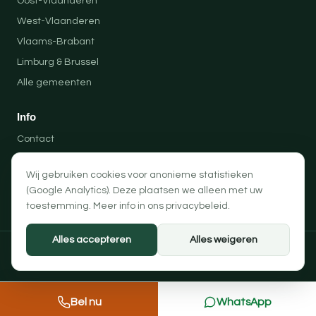
Oost-Vlaanderen
West-Vlaanderen
Vlaams-Brabant
Limburg & Brussel
Alle gemeenten
Info
Contact
Locaties
Wij gebruiken cookies voor anonieme statistieken
Privacybeleid
(Google Analytics). Deze plaatsen we alleen met uw
Algemene voorwaarden
toestemming. Meer info in ons
privacybeleid
.
Alles accepteren
Alles weigeren
© 2026 Professionele Opruimingen — PRO-SOLUTION BV
Privacybeleid
Algemene voorwaarden
Cookievoorkeuren
Bel nu
WhatsApp