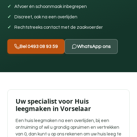
Afvoer én schoonmaak inbegrepen
Discreet, ook na een overlijden
Rechtstreeks contact met de zaakvoerder
Bel 0493 08 93 59
WhatsApp ons
Uw specialist voor Huis
leegmaken in Vorselaar
Een
huis leegmaken na een overlijden
, bij een
ontruiming of wil u grondig opruimen en vertrekken
van 0, dan kunt u op ons rekenen om uw huis leeg te