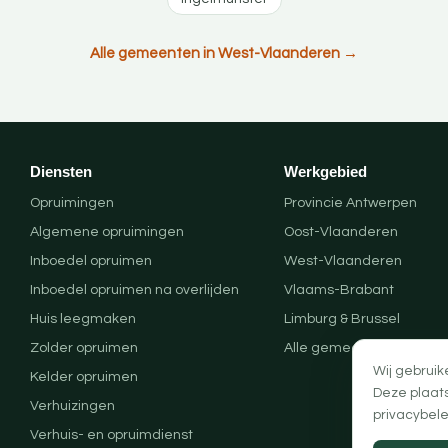
Alle gemeenten in West-Vlaanderen →
Diensten
Werkgebied
Opruimingen
Provincie Antwerpen
Algemene opruimingen
Oost-Vlaanderen
Inboedel opruimen
West-Vlaanderen
Inboedel opruimen na overlijden
Vlaams-Brabant
Huis leegmaken
Limburg & Brussel
Zolder opruimen
Alle gemeenten
Wij gebruik
Kelder opruimen
Deze plaat
Verhuizingen
privacybele
Verhuis- en opruimdienst