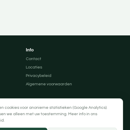
Info
Contact
Locaties
Privacybeleid
Algemene voorwaarden
en cookies voor anonieme statistieken (Google Analytics).
sen we alleen met uw toestemming. Meer info in ons
id
.