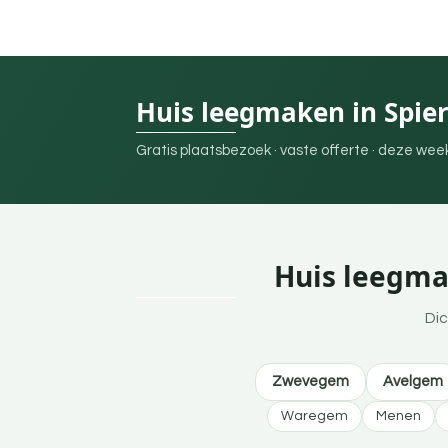
Huis leegmaken in Spier
Gratis plaatsbezoek · vaste offerte · deze we
Huis leegmak
Dic
Zwevegem
Avelgem
Waregem
Menen