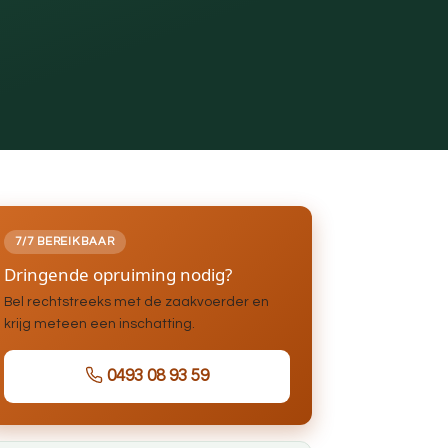
7/7 BEREIKBAAR
Dringende opruiming nodig?
Bel rechtstreeks met de zaakvoerder en
krijg meteen een inschatting.
0493 08 93 59