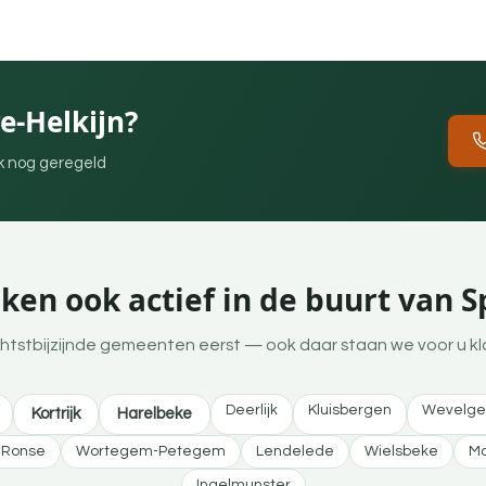
e-Helkijn?
ek nog geregeld
en ook actief in de buurt van S
htstbijzijnde gemeenten eerst — ook daar staan we voor u kl
Deerlijk
Kluisbergen
Wevelg
Kortrijk
Harelbeke
Ronse
Wortegem-Petegem
Lendelede
Wielsbeke
Ma
Ingelmunster