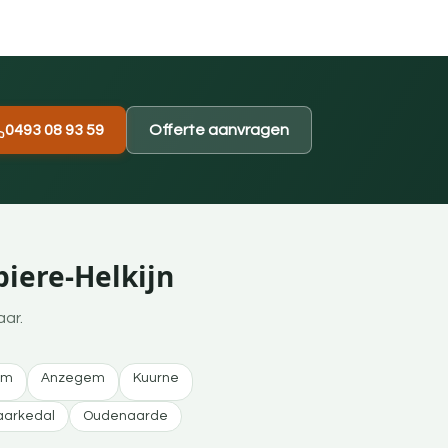
0493 08 93 59
Offerte aanvragen
piere-Helkijn
aar.
em
Anzegem
Kuurne
arkedal
Oudenaarde