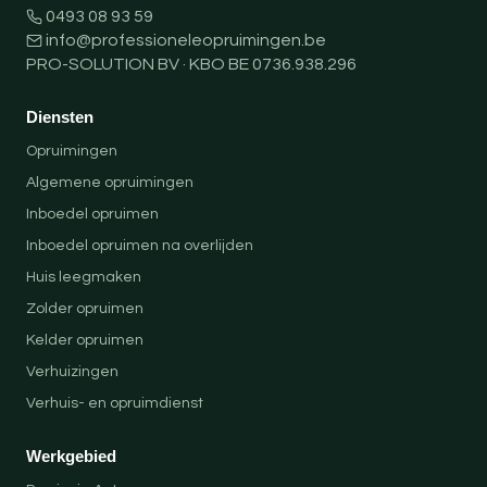
0493 08 93 59
info@professioneleopruimingen.be
PRO-SOLUTION BV · KBO BE 0736.938.296
Diensten
Opruimingen
Algemene opruimingen
Inboedel opruimen
Inboedel opruimen na overlijden
Huis leegmaken
Zolder opruimen
Kelder opruimen
Verhuizingen
Verhuis- en opruimdienst
Werkgebied