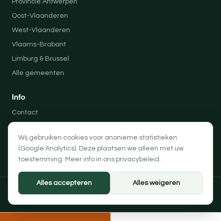
Provincie Antwerpen
Oost-Vlaanderen
West-Vlaanderen
Vlaams-Brabant
Limburg & Brussel
Alle gemeenten
Info
Contact
Locaties
Wij gebruiken cookies voor anonieme statistieken
Privacybeleid
(Google Analytics). Deze plaatsen we alleen met uw
Algemene voorwaarden
toestemming. Meer info in ons
privacybeleid
.
Alles accepteren
Alles weigeren
© 2026 Professionele Opruimingen — PRO-SOLUTION BV
Privacybeleid
Algemene voorwaarden
Cookievoorkeuren