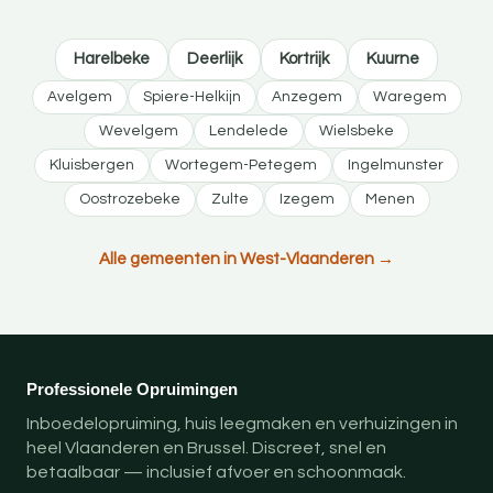
Harelbeke
Deerlijk
Kortrijk
Kuurne
Avelgem
Spiere-Helkijn
Anzegem
Waregem
Wevelgem
Lendelede
Wielsbeke
Kluisbergen
Wortegem-Petegem
Ingelmunster
Oostrozebeke
Zulte
Izegem
Menen
Alle gemeenten in West-Vlaanderen →
Professionele Opruimingen
Inboedelopruiming, huis leegmaken en verhuizingen in
heel Vlaanderen en Brussel. Discreet, snel en
betaalbaar — inclusief afvoer en schoonmaak.