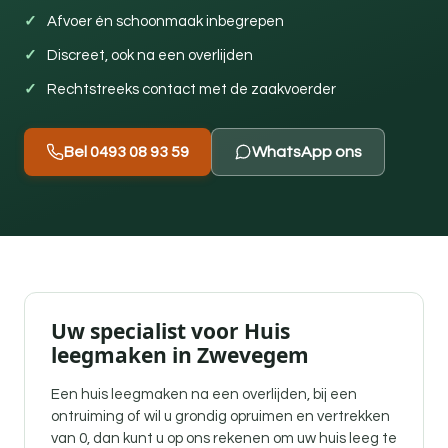
Afvoer én schoonmaak inbegrepen
Discreet, ook na een overlijden
Rechtstreeks contact met de zaakvoerder
Bel 0493 08 93 59
WhatsApp ons
Uw specialist voor Huis
leegmaken in Zwevegem
Een
huis leegmaken na een overlijden
, bij een
ontruiming of wil u grondig opruimen en vertrekken
van 0, dan kunt u op ons rekenen om uw huis leeg te