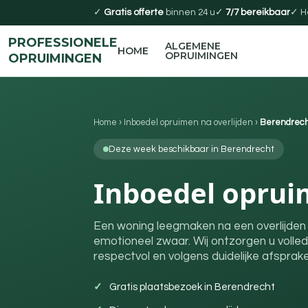
✓
Gratis offerte
binnen 24 u
✓
7/7 bereikbaar
✓ H
PROFESSIONELE
ALGEMENE
HOME
OPRUIMINGEN
OPRUIMINGEN
Home
›
Inboedel opruimen na overlijden
›
Berendrec
Deze week beschikbaar in Berendrecht
Inboedel oprui
Een woning leegmaken na een overlijden 
emotioneel zwaar. Wij ontzorgen u volled
respectvol en volgens duidelijke afsprake
Gratis plaatsbezoek in Berendrecht