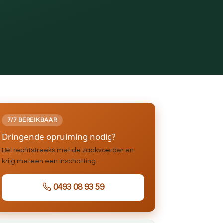
7/7 BEREIKBAAR
Dringende opruiming nodig?
Bel rechtstreeks met de zaakvoerder en
krijg meteen een inschatting.
0493 08 93 59