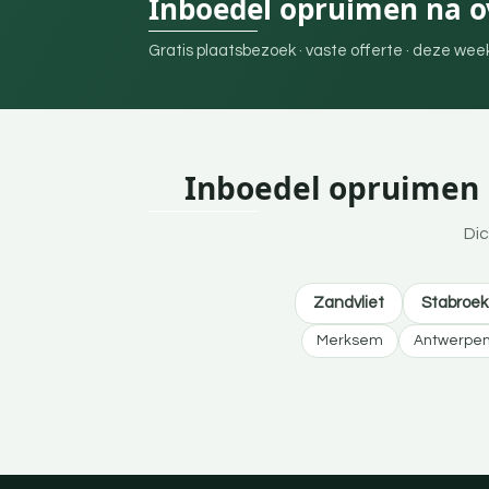
Inboedel opruimen na ov
Gratis plaatsbezoek · vaste offerte · deze we
Inboedel opruimen n
Dic
Zandvliet
Stabroek
Merksem
Antwerpe