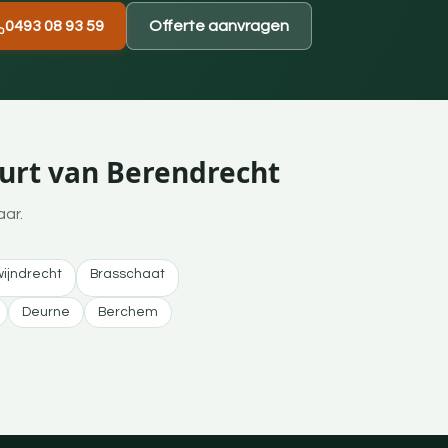
0493 08 93 59
Offerte aanvragen
uurt van Berendrecht
aar.
ijndrecht
Brasschaat
Deurne
Berchem