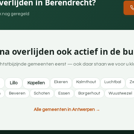
erlijden in Berendrecht?
ek nog geregeld
a overlijden ook actief in de b
htstbijzijnde gemeenten eerst — ook daar staan we voor u kl
Ekeren
Kalmthout
Luchtbal
Zw
Lillo
Kapellen
n
Beveren
Schoten
Essen
Borgerhout
Wuustwezel
Alle gemeenten in Antwerpen →