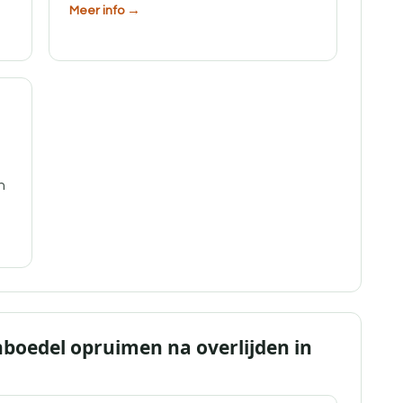
Meer info →
n
n
nboedel opruimen na overlijden in