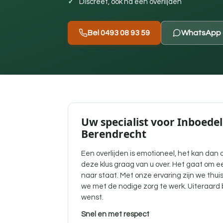
Discreet, ook na een overlijden
Bel 0493 08 93 59
WhatsApp 
Uw specialist voor Inboedel
Berendrecht
Een overlijden is emotioneel, het kan dan 
deze klus graag van u over. Het gaat om e
naar staat. Met onze ervaring zijn we thui
we met de nodige zorg te werk. Uiteraard bl
wenst.
Snel en met respect