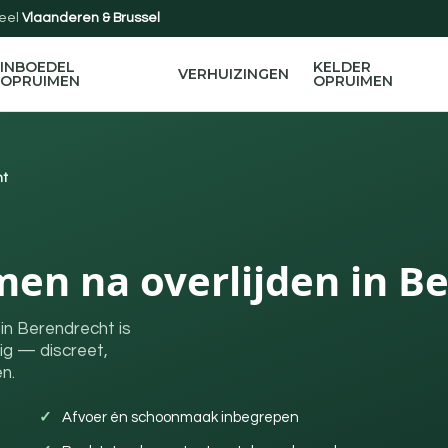
eel
Vlaanderen & Brussel
INBOEDEL
KELDER
VERHUIZINGEN
OPRUIMEN
OPRUIMEN
ht
men na overlijden in B
in Berendrecht is
ig — discreet,
n.
Afvoer én schoonmaak inbegrepen