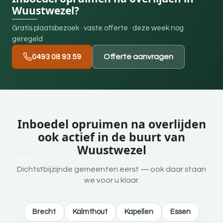
Wuustwezel?
Gratis plaatsbezoek · vaste offerte · deze week nog
geregeld
0493 08 93 59
Offerte aanvragen
Inboedel opruimen na overlijden
ook actief in de buurt van
Wuustwezel
Dichtstbijzijnde gemeenten eerst — ook daar staan
we voor u klaar.
Brecht
Kalmthout
Kapellen
Essen