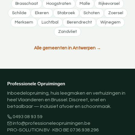
Brasschaat
Hoogstraten
Malle
Rijkevorsel
Schilde
Ekeren
Stabroek
Schoten
Zoersel
Merksem
Luchtbal
Berendrecht
Wijnegem
Zandvliet
Alle gemeenten in Antwerpen →
Professionele Opruimingen
Inboedelopruiming, huis leegmaken en verhuizingen in
heel Vlaanderen en Brussel. Discreet, snel en
betaalbaar — inclusief afvoer en schoonmaak.
0493 08 93 59
info@professioneleopruimingen.be
PRO-SOLUTION BV · KBO BE 0736.938.296