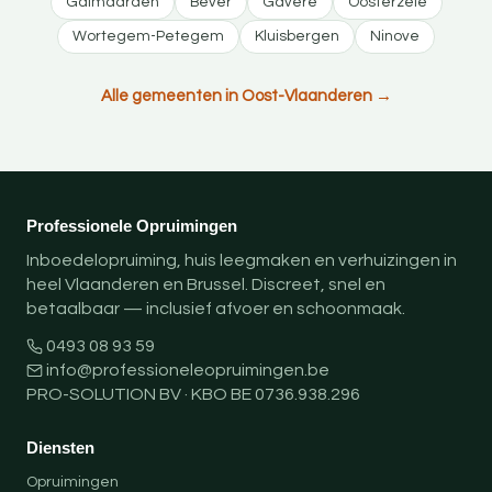
Galmaarden
Bever
Gavere
Oosterzele
Wortegem-Petegem
Kluisbergen
Ninove
Alle gemeenten in Oost-Vlaanderen →
Professionele Opruimingen
Inboedelopruiming, huis leegmaken en verhuizingen in
heel Vlaanderen en Brussel. Discreet, snel en
betaalbaar — inclusief afvoer en schoonmaak.
0493 08 93 59
info@professioneleopruimingen.be
PRO-SOLUTION BV · KBO BE 0736.938.296
Diensten
Opruimingen