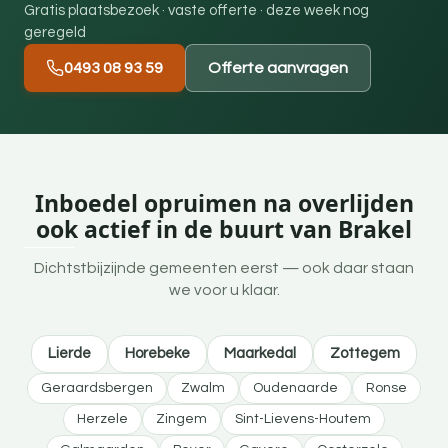
Gratis plaatsbezoek · vaste offerte · deze week nog
geregeld
0493 08 93 59
Offerte aanvragen
Inboedel opruimen na overlijden
ook actief in de buurt van Brakel
Dichtstbijzijnde gemeenten eerst — ook daar staan
we voor u klaar.
Lierde
Horebeke
Maarkedal
Zottegem
Geraardsbergen
Zwalm
Oudenaarde
Ronse
Herzele
Zingem
Sint-Lievens-Houtem