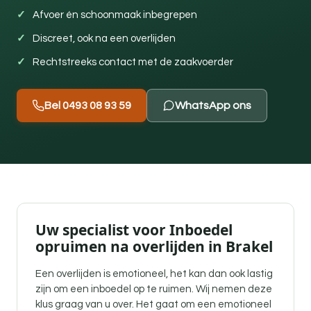
Afvoer én schoonmaak inbegrepen
Discreet, ook na een overlijden
Rechtstreeks contact met de zaakvoerder
Bel 0493 08 93 59
WhatsApp ons
Uw specialist voor Inboedel
opruimen na overlijden in Brakel
Een overlijden is emotioneel, het kan dan ook lastig
zijn om een inboedel op te ruimen. Wij nemen deze
klus graag van u over. Het gaat om een emotioneel