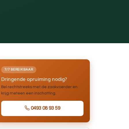
7/7 BEREIKBAAR
Dringende opruiming nodig?
Bel rechtstreeks met de zaakvoerder en
krijg meteen een inschatting.
0493 08 93 59