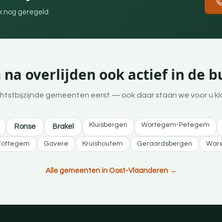
ek nog geregeld
na overlijden ook actief in de 
htstbijzijnde gemeenten eerst — ook daar staan we voor u kl
Kluisbergen
Wortegem-Petegem
Ronse
Brakel
Zottegem
Gavere
Kruishoutem
Geraardsbergen
War
Alle gemeenten in Oost-Vlaanderen →