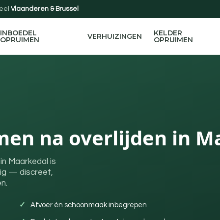
eel
Vlaanderen & Brussel
INBOEDEL
KELDER
VERHUIZINGEN
OPRUIMEN
OPRUIMEN
men na overlijden in M
in Maarkedal is
ig — discreet,
n.
Afvoer én schoonmaak inbegrepen