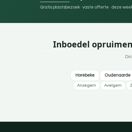
Gratis plaatsbezoek · vaste offerte · deze we
Inboedel opruimen 
Dic
Horebeke
Oudenaarde
Anzegem
Avelgem