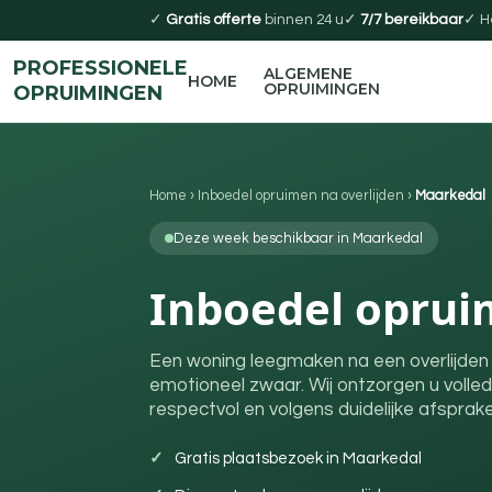
✓
Gratis offerte
binnen 24 u
✓
7/7 bereikbaar
✓ H
PROFESSIONELE
ALGEMENE
HOME
OPRUIMINGEN
OPRUIMINGEN
Home
›
Inboedel opruimen na overlijden
›
Maarkedal
Deze week beschikbaar in Maarkedal
Inboedel oprui
Een woning leegmaken na een overlijden 
emotioneel zwaar. Wij ontzorgen u volled
respectvol en volgens duidelijke afsprake
Gratis plaatsbezoek in Maarkedal