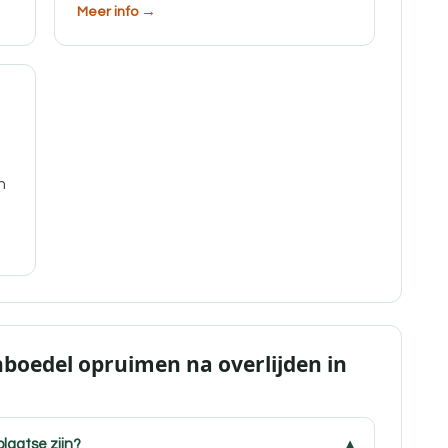
Meer info →
n
nboedel opruimen na overlijden in
plaatse zijn?