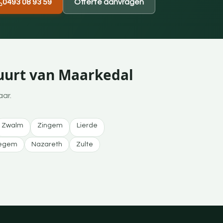
0493 08 93 59
Offerte aanvragen
buurt van Maarkedal
aar.
Zwalm
Zingem
Lierde
egem
Nazareth
Zulte