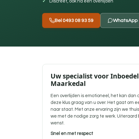
Discreet, ook na een overlijden
Bel 0493 08 93 59
WhatsApp 
Uw specialist voor Inboedel
Maarkedal
Een overlijden is emotioneel, het kan dan 
deze klus graag van u over. Het gaat om e
naar staat. Met onze ervaring zijn we thui
we met de nodige zorg te werk. Uiteraard bl
wenst.
Snel en met respect