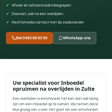
Afvoer én schoonmaak inbegrepen
Discreet, ook na een overlijden
Rechtstreeks contact met de zaakvoerder
Bel 0493 08 93 59
WhatsApp ons
Uw specialist voor Inboedel
opruimen na overlijden in Zulte
Een overlijden is emotioneel, het kan dan ook lastig
zijn om een inboedel op te ruimen. Wij nemen deze
klus graag van u over. Het gaat om een emotioneel