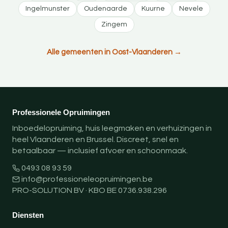
Ingelmunster
Oudenaarde
Kuurne
Nevele
Zingem
Alle gemeenten in Oost-Vlaanderen →
Professionele Opruimingen
Inboedelopruiming, huis leegmaken en verhuizingen in
heel Vlaanderen en Brussel. Discreet, snel en
betaalbaar — inclusief afvoer en schoonmaak.
0493 08 93 59
info@professioneleopruimingen.be
PRO-SOLUTION BV · KBO BE 0736.938.296
Diensten