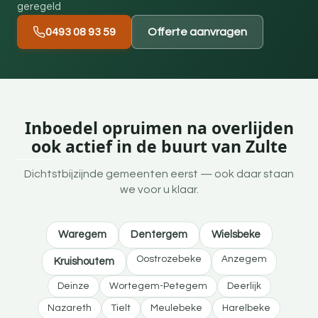
geregeld
0493 08 93 59
Offerte aanvragen
Inboedel opruimen na overlijden
ook actief in de buurt van Zulte
Dichtstbijzijnde gemeenten eerst — ook daar staan
we voor u klaar.
Waregem
Dentergem
Wielsbeke
Oostrozebeke
Anzegem
Kruishoutem
Deinze
Wortegem-Petegem
Deerlijk
Nazareth
Tielt
Meulebeke
Harelbeke