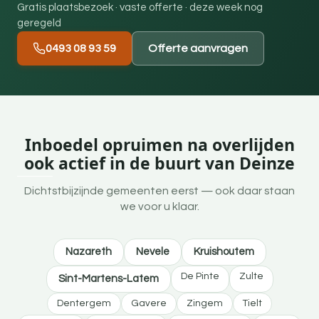
Gratis plaatsbezoek · vaste offerte · deze week nog
geregeld
0493 08 93 59
Offerte aanvragen
Inboedel opruimen na overlijden
ook actief in de buurt van Deinze
Dichtstbijzijnde gemeenten eerst — ook daar staan
we voor u klaar.
Nazareth
Nevele
Kruishoutem
De Pinte
Zulte
Sint-Martens-Latem
Dentergem
Gavere
Zingem
Tielt