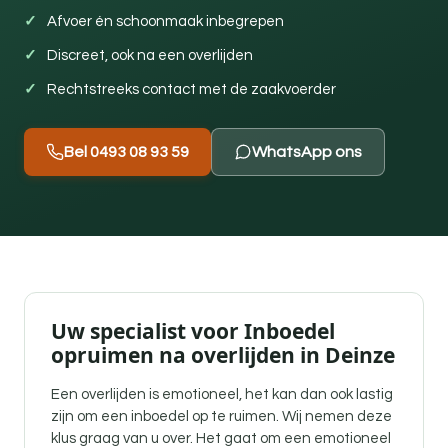
Afvoer én schoonmaak inbegrepen
Discreet, ook na een overlijden
Rechtstreeks contact met de zaakvoerder
Bel 0493 08 93 59
WhatsApp ons
Uw specialist voor Inboedel
opruimen na overlijden in Deinze
Een overlijden is emotioneel, het kan dan ook lastig
zijn om een inboedel op te ruimen. Wij nemen deze
klus graag van u over. Het gaat om een emotioneel