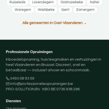
Ruiselede
Lovendegem
Oostrozebeke
Aalter
Waregem
Wielsbeke
Gent
Zomergem
Alle gemeenten in Oost-Vlaanderen →
Professionele Opruimingen
Inboedelopruiming, huis leegmaken en verhuizingen in
heel Vlaanderen en Brussel. Discreet, snel en
betaalbaar — inclusief afvoer en schoonmaak.
0493 08 93 59
info@professioneleopruimingen.be
PRO-SOLUTION BV · KBO BE 0736.938.296
Diensten
Opruimingen