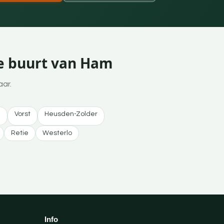
de buurt van Ham
aar.
l
Vorst
Heusden-Zolder
Retie
Westerlo
Info