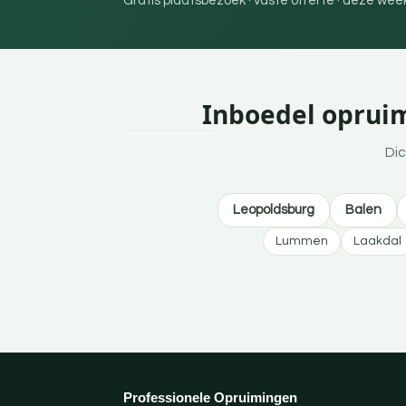
Gratis plaatsbezoek · vaste offerte · deze we
Inboedel opruim
Dic
Leopoldsburg
Balen
Lummen
Laakdal
Professionele Opruimingen