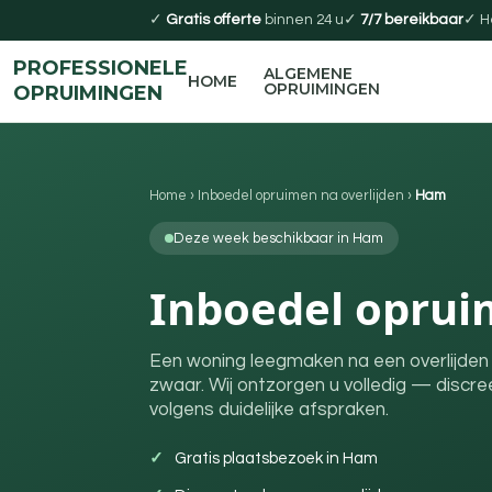
✓
Gratis offerte
binnen 24 u
✓
7/7 bereikbaar
✓ H
PROFESSIONELE
ALGEMENE
HOME
OPRUIMINGEN
OPRUIMINGEN
Home
›
Inboedel opruimen na overlijden
›
Ham
Deze week beschikbaar in Ham
Inboedel oprui
Een woning leegmaken na een overlijden
zwaar. Wij ontzorgen u volledig — discre
volgens duidelijke afspraken.
Gratis plaatsbezoek in Ham