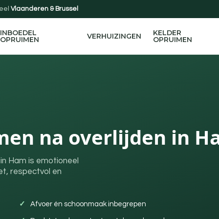
eel
Vlaanderen & Brussel
INBOEDEL
KELDER
VERHUIZINGEN
OPRUIMEN
OPRUIMEN
men na overlijden in 
 in Ham is emotioneel
et, respectvol en
Afvoer én schoonmaak inbegrepen