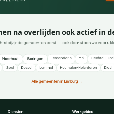
ek nog geregeld
en na overlijden ook actief in 
htstbijzijnde gemeenten eerst — ook daar staan we voor u kl
Tessenderlo
Mol
Hechtel-Ekse
Meerhout
Beringen
Geel
Dessel
Lommel
Houthalen-Helchteren
Diest
Alle gemeenten in Limburg →
Diensten
Werkgebied