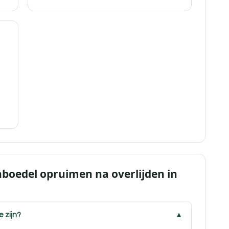
f
nboedel opruimen na overlijden in
e zijn?