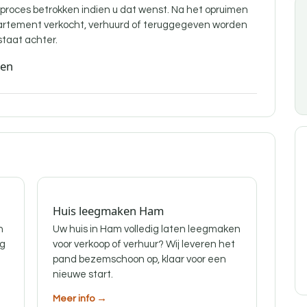
t proces betrokken indien u dat wenst. Na het opruimen
partement verkocht, verhuurd of teruggegeven worden
staat achter.
den
Huis leegmaken Ham
n
Uw huis in Ham volledig laten leegmaken
ig
voor verkoop of verhuur? Wij leveren het
pand bezemschoon op, klaar voor een
nieuwe start.
Meer info →