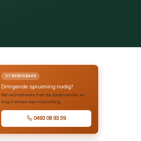
7/7 BEREIKBAAR
Dringende opruiming nodig?
Bel rechtstreeks met de zaakvoerder en
krijg meteen een inschatting.
0493 08 93 59