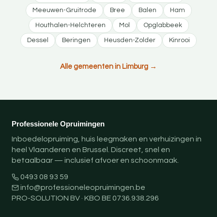
Meeuwen-Gruitrode
Bree
Balen
Ham
Houthalen-Helchteren
Mol
Opglabbeek
Dessel
Beringen
Heusden-Zolder
Kinrooi
Alle gemeenten in Limburg →
Professionele Opruimingen
Inboedelopruiming, huis leegmaken en verhuizingen in
heel Vlaanderen en Brussel. Discreet, snel en
betaalbaar — inclusief afvoer en schoonmaak.
0493 08 93 59
info@professioneleopruimingen.be
PRO-SOLUTION BV · KBO BE 0736.938.296