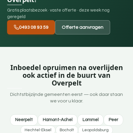
Gratis plaatsbezoek · vaste offerte · deze week nog
geregeld
0493 08 93 59
Offerte aanvragen
Inboedel opruimen na overlijden
ook actief in de buurt van
Overpelt
Dichtstbijzijnde gemeenten eerst — ook daar staan
we voor u klaar.
Neerpelt
Hamont-Achel
Lommel
Peer
Hechtel-Eksel
Bocholt
Leopoldsburg