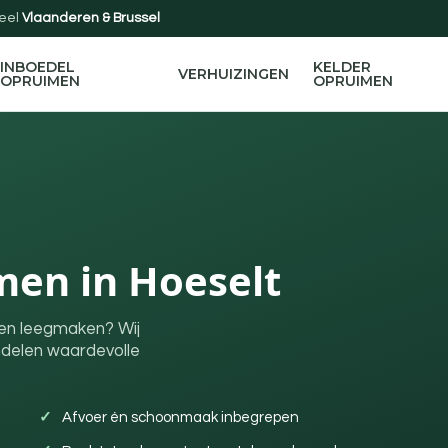
eel
Vlaanderen & Brussel
INBOEDEL
KELDER
VERHUIZINGEN
OPRUIMEN
OPRUIMEN
men in Hoeselt
ten leegmaken? Wij
ndelen waardevolle
Afvoer én schoonmaak inbegrepen