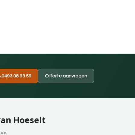
0493 08 93 59
Offerte aanvragen
van Hoeselt
aar.