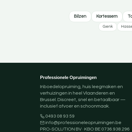
Bilzen
Kortessem
T
Genk
Hasse
Professionele Opruimingen
Inboedelopruiming, huis leegmaken en
verhuizingen in heel Vlaanderen en
Brussel. Discreet, snel en betaalbaar —
inclusief afvoer en schoonmaak.
0493 08 93 59
info@professioneleopruimingen.be
PRO-SOLUTION BV · KBO BE 0736.938.296