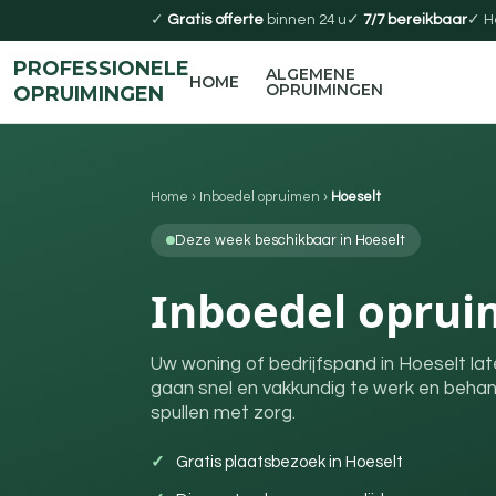
✓
Gratis offerte
binnen 24 u
✓
7/7 bereikbaar
✓ H
PROFESSIONELE
ALGEMENE
HOME
OPRUIMINGEN
OPRUIMINGEN
Home
›
Inboedel opruimen
›
Hoeselt
Deze week beschikbaar in Hoeselt
Inboedel oprui
Uw woning of bedrijfspand in Hoeselt la
gaan snel en vakkundig te werk en beha
spullen met zorg.
Gratis plaatsbezoek in Hoeselt