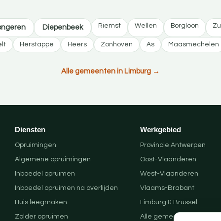
Riemst
Wellen
Borgloon
Zu
ongeren
Diepenbeek
lt
Herstappe
Heers
Zonhoven
As
Maasmechelen
Alle gemeenten in Limburg →
Diensten
Werkgebied
Opruimingen
Provincie Antwerpen
Algemene opruimingen
Oost-Vlaanderen
Inboedel opruimen
West-Vlaanderen
Inboedel opruimen na overlijden
Vlaams-Brabant
Huis leegmaken
Limburg & Brussel
Zolder opruimen
Alle gemeenten