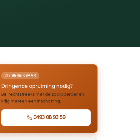
7/7 BEREIKBAAR
Dringende opruiming nodig?
Bel rechtstreeks met de zaakvoerder en
krijg meteen een inschatting.
0493 08 93 59