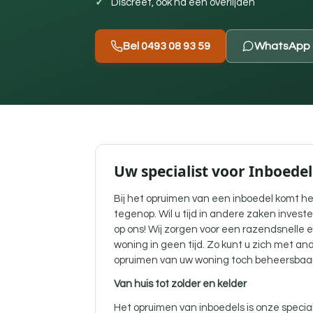
Discreet, ook na een overlijden
Bel 0493 08 93 59
WhatsApp 
Uw specialist voor Inboede
Bij het opruimen van een inboedel komt he
tegenop. Wil u tijd in andere zaken inves
op ons! Wij zorgen voor een razendsnelle 
woning in geen tijd. Zo kunt u zich met a
opruimen van uw woning toch beheersbaar
Van huis tot zolder en kelder
Het opruimen van inboedels is onze specia